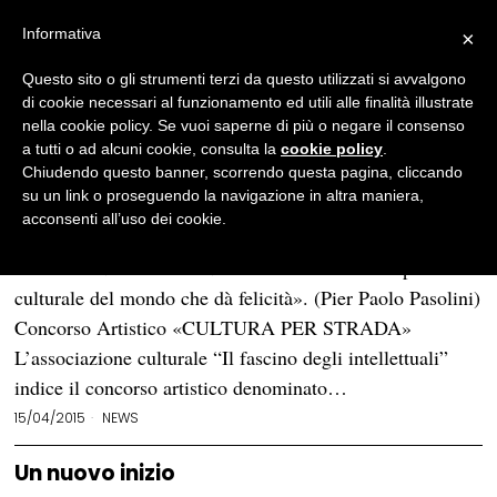
Informativa
×
Questo sito o gli strumenti terzi da questo utilizzati si avvalgono
BROWSE TAG
il fascino degli intellettuali
di cookie necessari al funzionamento ed utili alle finalità illustrate
-
nella cookie policy. Se vuoi saperne di più o negare il consenso
a tutti o ad alcuni cookie, consulta la
cookie policy
.
Page 3
Chiudendo questo banner, scorrendo questa pagina, cliccando
su un link o proseguendo la navigazione in altra maniera,
Bando concorso artistico “Cultura per
acconsenti all’uso dei cookie.
strada”
IL FASCINO DEGLI INTELLETTUALI. «È il possesso
culturale del mondo che dà felicità». (Pier Paolo Pasolini)
Concorso Artistico «CULTURA PER STRADA»
L’associazione culturale “Il fascino degli intellettuali”
indice il concorso artistico denominato…
15/04/2015
NEWS
Un nuovo inizio