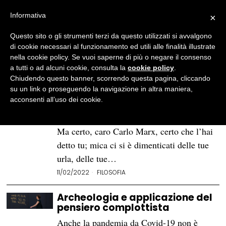
Informativa
×
Questo sito o gli strumenti terzi da questo utilizzati si avvalgono
BROWSE TAG
ludwig wittgenstein
di cookie necessari al funzionamento ed utili alle finalità illustrate
nella cookie policy. Se vuoi saperne di più o negare il consenso
a tutti o ad alcuni cookie, consulta la
cookie policy
.
Platone, il cinema, le tigri:
Chiudendo questo banner, scorrendo questa pagina, cliccando
l’alienazione è una cosa bella
su un link o proseguendo la navigazione in altra maniera,
acconsenti all’uso dei cookie.
Chi l’ha detto che l’alienazione è una
bestiaccia, una piaga, un brutto mostro?
Ma certo, caro Carlo Marx, certo che l’hai
detto tu; mica ci si è dimenticati delle tue
urla, delle tue…
11/02/2022
FILOSOFIA
Archeologia e applicazione del
pensiero complottista
Anche la pandemia da Covid-19 non è