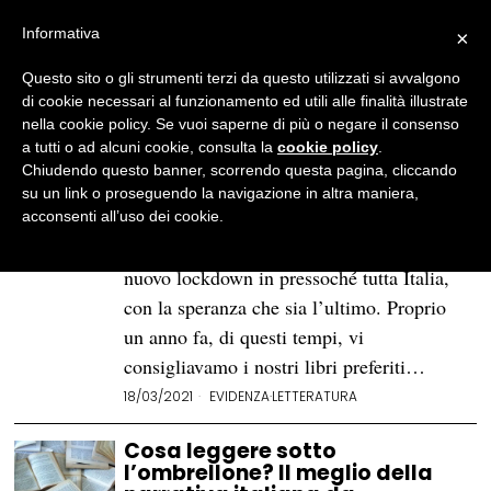
Informativa
×
Questo sito o gli strumenti terzi da questo utilizzati si avvalgono
BROWSE TAG
Margaret Mazzantini
di cookie necessari al funzionamento ed utili alle finalità illustrate
nella cookie policy. Se vuoi saperne di più o negare il consenso
a tutti o ad alcuni cookie, consulta la
cookie policy
.
10 libri per sopravvivere al
Chiudendo questo banner, scorrendo questa pagina, cliccando
lockdown (sperando che sia
su un link o proseguendo la navigazione in altra maniera,
l’ultimo)
acconsenti all’uso dei cookie.
Almeno fino a Pasqua si annuncia un
nuovo lockdown in pressoché tutta Italia,
con la speranza che sia l’ultimo. Proprio
un anno fa, di questi tempi, vi
consigliavamo i nostri libri preferiti…
18/03/2021
EVIDENZA
·
LETTERATURA
Cosa leggere sotto
l’ombrellone? Il meglio della