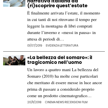
narrativa italiana da
(ri)scoprire quest’estate
È finalmente arrivata l’estate, il momento
in cui tanti di noi ritrovano il tempo per
leggere la montagna di libri comprati
durante l’inverno e «messi in pausa» in
attesa di periodi di…
01/07/2019
EVIDENZA
·
LETTERATURA
«La bellezza del somaro»: il
tragicomico nell’uomo
Un lavoro a quattro mani La bellezza del
Somaro (2010) ha molte cose particolari
che meritano di essere messe in luce ancor
prima di passare a consideralo proprio
come un prodotto cinematografico…
20/11/2018
CINEMA
·
NEWS
·
RECENSIONI FILM