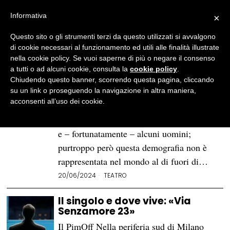
Informativa
×
Questo sito o gli strumenti terzi da questo utilizzati si avvalgono
BROWSE TAG
monologo
di cookie necessari al funzionamento ed utili alle finalità illustrate
nella cookie policy. Se vuoi saperne di più o negare il consenso
a tutti o ad alcuni cookie, consulta la
cookie policy
.
Sapere è potere: «Esagerate!»
Chiudendo questo banner, scorrendo questa pagina, cliccando
al Teatro Elfo Puccini
su un link o proseguendo la navigazione in altra maniera,
acconsenti all’uso dei cookie.
Guardandosi intorno nella sala Bausch del
Teatro Elfo Puccini, si vedono molte donne
e – fortunatamente – alcuni uomini;
purtroppo però questa demografia non è
rappresentata nel mondo al di fuori di…
20/06/2024
TEATRO
Il singolo e dove vive: «Via
Senzamore 23»
Il PimOff Nella periferia sud di Milano