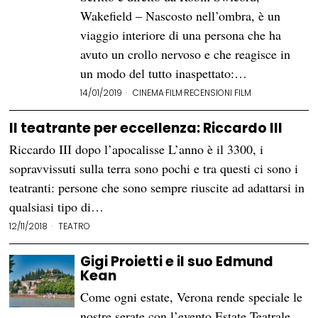
Wakefield – Nascosto nell’ombra, è un
viaggio interiore di una persona che ha
avuto un crollo nervoso e che reagisce in
un modo del tutto inaspettato:…
14/01/2019
CINEMA
·
FILM
·
RECENSIONI FILM
Il teatrante per eccellenza: Riccardo III
Riccardo III dopo l’apocalisse L’anno è il 3300, i
sopravvissuti sulla terra sono pochi e tra questi ci sono i
teatranti: persone che sono sempre riuscite ad adattarsi in
qualsiasi tipo di…
12/11/2018
TEATRO
Gigi Proietti e il suo Edmund
Kean
Come ogni estate, Verona rende speciale le
nostre serate con l’evento Estate Teatrale