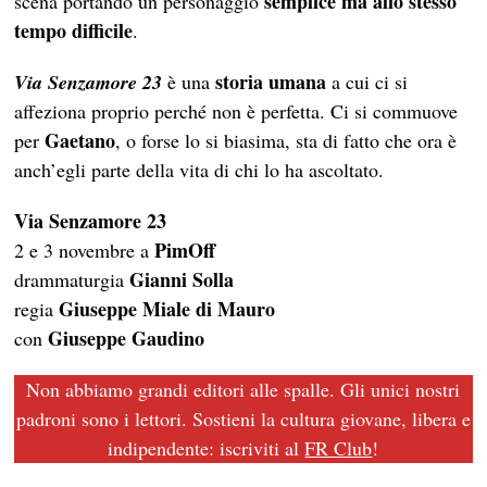
semplice ma allo stesso
scena portando un personaggio
tempo difficile
.
storia umana
Via Senzamore 23
è una
a cui ci si
affeziona proprio perché non è perfetta. Ci si commuove
Gaetano
per
, o forse lo si biasima, sta di fatto che ora è
anch’egli parte della vita di chi lo ha ascoltato.
Via Senzamore 23
PimOff
2 e 3 novembre a
Gianni Solla
drammaturgia
Giuseppe Miale di Mauro
regia
Giuseppe Gaudino
con
Non abbiamo grandi editori alle spalle. Gli unici nostri
padroni sono i lettori. Sostieni la cultura giovane, libera e
indipendente: iscriviti al
FR Club
!