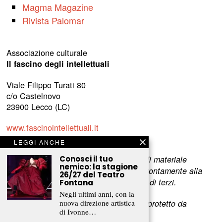
Magma Magazine
Rivista Palomar
Associazione culturale
Il fascino degli intellettuali
Viale Filippo Turati 80
c/o Castelnovo
23900 Lecco (LC)
www.fascinointellettuali.it
info[at]fascinointellettuali.it
LEGGI ANCHE
Conosci il tuo
Per segnalare eventuali errori nell’uso di materiale
nemico: la stagione
riservato,
scriveteci
e provvederemo prontamente alla
26/27 del Teatro
rimozione del materiale lesivo dei diritti di terzi.
Fontana
Negli ultimi anni, con la
nuova direzione artistica
L’intero contenuto di questo sito web è protetto da
di Ivonne…
copyright.