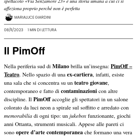
spettacolo «Via Senzamore 23» è una storia umana a cui ci si
affeziona proprio perché non è perfetta
MARIALUCE GIARDINI
08/11/2023
1 MIN DI LETTURA
Il PimOff
Milano
PimOff –
Nella periferia sud di
brilla un’insegna:
Teatro
ex-cartiera
. Nello spazio di una
, infatti, esiste
teatro giovane
una sala che si concentra su un
,
contaminazioni
contemporaneo e fatto di
con altre
PimOff
discipline. Il
accoglie gli spettatori in un salone
colorato da luci neon a spirale sul soffitto e arredato con
memorabilia
di ogni tipo: un
jukebox
funzionante, giochi
anni Ottanta, strumenti musicali. Appese alle pareti ci
opere d’arte contemporanea
sono
che formano una vera