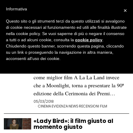
Informativa
×
Questo sito o gli strumenti terzi da questo utilizzati si avvalgono
BROWSE TAG
nomination
di cookie necessari al funzionamento ed utili alle finalità illustrate
nella cookie policy. Se vuoi saperne di più o negare il consenso
a tutti o ad alcuni cookie, consulta la
cookie policy
.
Oscar 2018: «La forma
Chiudendo questo banner, scorrendo questa pagina, cliccando
dell’acqua» è miglior film
su un link o proseguendo la navigazione in altra maniera,
acconsenti all’uso dei cookie.
Dopo il terribile e tragicomico scivolone
che aveva assegnato erroneamente l’oscar
come miglior film A La La Land invece
che a Moonlight, torna a presentare la 90ª
edizione della Cerimonia dei Premi…
05/03/2018
CINEMA
·
EVIDENZA
·
NEWS
·
RECENSIONI FILM
«Lady Bird»: il film giusto al
momento giusto