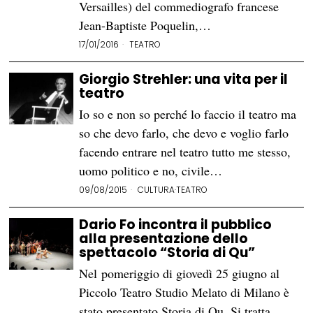
Versailles) del commediografo francese
Jean-Baptiste Poquelin,…
17/01/2016
TEATRO
Giorgio Strehler: una vita per il
teatro
Io so e non so perché lo faccio il teatro ma
so che devo farlo, che devo e voglio farlo
facendo entrare nel teatro tutto me stesso,
uomo politico e no, civile…
09/08/2015
CULTURA
·
TEATRO
Dario Fo incontra il pubblico
alla presentazione dello
spettacolo “Storia di Qu”
Nel pomeriggio di giovedì 25 giugno al
Piccolo Teatro Studio Melato di Milano è
stato presentato Storia di Qu. Si tratta