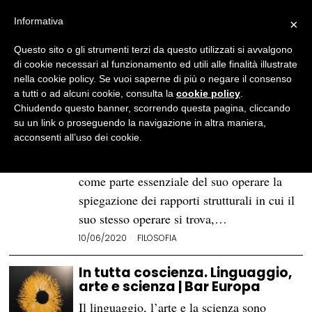
Informativa
×
Questo sito o gli strumenti terzi da questo utilizzati si avvalgono
BROWSE TAG
Responsabilità
di cookie necessari al funzionamento ed utili alle finalità illustrate
nella cookie policy. Se vuoi saperne di più o negare il consenso
a tutti o ad alcuni cookie, consulta la
cookie policy
.
Su Max Weber, ovvero della
Chiudendo questo banner, scorrendo questa pagina, cliccando
responsabilità del politico
su un link o proseguendo la navigazione in altra maniera,
acconsenti all’uso dei cookie.
È ancora possibile pensare una politica che
si preoccupi, che consideri necessario e
come parte essenziale del suo operare la
spiegazione dei rapporti strutturali in cui il
suo stesso operare si trova,…
10/06/2020
FILOSOFIA
In tutta coscienza. Linguaggio,
arte e scienza | Bar Europa
Il linguaggio, l’arte e la scienza sono