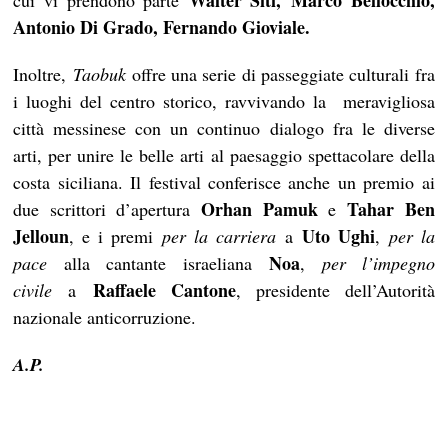
Walter Siti, Marco Bellocchio,
cui vi prendono parte
Antonio Di Grado, Fernando Gioviale.
Inoltre,
Taobuk
offre una serie di passeggiate culturali fra
i luoghi del centro storico, ravvivando la meravigliosa
città messinese con un continuo dialogo fra le diverse
arti, per unire le belle arti al paesaggio spettacolare della
costa siciliana. Il festival conferisce anche un premio ai
Orhan Pamuk
Tahar Ben
due scrittori d’apertura
e
Jelloun
Uto Ughi
, e i premi
per la carriera
a
,
per la
Noa
pace
alla cantante israeliana
,
per l’impegno
Raffaele Cantone
civile
a
, presidente dell’Autorità
nazionale anticorruzione.
A.P.