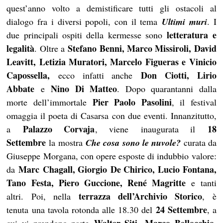
quest’anno volto a demistificare tutti gli ostacoli al
dialogo fra i diversi popoli, con il tema
Ultimi muri
. I
letteratura e
due principali ospiti della kermesse sono
legalità
Stefano Benni, Marco Missiroli, David
. Oltre a
Leavitt, Letizia Muratori, Marcelo Figueras e Vinicio
Capossella,
Don Ciotti, Lirio
ecco infatti anche
Abbate
Nino Di Matteo
e
. Dopo quarantanni dalla
Pier Paolo Pasolini
morte dell’immortale
, il festival
omaggia il poeta di Casarsa con due eventi. Innanzitutto,
Palazzo Corvaja
18
a
, viene inaugurata il
Settembre
la mostra
Che cosa sono le nuvole?
curata da
Giuseppe Morgana, con opere esposte di indubbio valore:
Marc Chagall, Giorgio De Chirico, Lucio Fontana,
da
Tano Festa, Piero Guccione, René Magritte
e tanti
terrazza dell’Archivio Storico
altri. Poi, nella
, è
24 Settembre
tenuta una tavola rotonda alle 18.30 del
, a