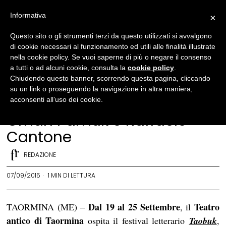
Informativa
×
News
Questo sito o gli strumenti terzi da questo utilizzati si avvalgono
di cookie necessari al funzionamento ed utili alle finalità illustrate
Taobuk, Taormina: omaggio
nella cookie policy. Se vuoi saperne di più o negare il consenso
a Pasolini
a tutti o ad alcuni cookie, consulta la
cookie policy
.
Chiudendo questo banner, scorrendo questa pagina, cliccando
e antirazzismo, con Uto
su un link o proseguendo la navigazione in altra maniera,
Ughi,
acconsenti all’uso dei cookie.
Orhan Pamuk e Raffaele
Cantone
REDAZIONE
07/09/2015
1 MIN DI LETTURA
Dal 19 al 25 Settembre
Teatro
TAORMINA (ME) –
, il
antico di Taormina
ospita il festival letterario
Taobuk
,