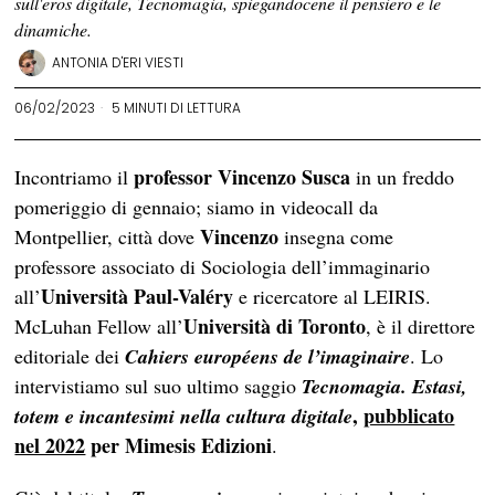
sull'eros digitale, Tecnomagia, spiegandocene il pensiero e le
dinamiche.
ANTONIA D'ERI VIESTI
06/02/2023
5 MINUTI DI LETTURA
professor Vincenzo Susca
Incontriamo il
in un freddo
pomeriggio di gennaio; siamo in videocall da
Vincenzo
Montpellier, città dove
insegna come
professore associato di Sociologia dell’immaginario
Università Paul-Valéry
all’
e ricercatore al LEIRIS.
Università di Toronto
McLuhan Fellow all’
, è il direttore
editoriale dei
Cahiers européens de l’imaginaire
. Lo
intervistiamo sul suo ultimo saggio
Tecnomagia. Estasi,
,
pubblicato
totem e incantesimi nella cultura digitale
nel 2022
per Mimesis Edizioni
.