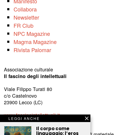
Manifesto
Collabora
Newsletter
FR Club
NPC Magazine
Magma Magazine
Rivista Palomar
Associazione culturale
Il fascino degli intellettuali
Viale Filippo Turati 80
c/o Castelnovo
23900 Lecco (LC)
www.fascinointellettuali.it
LEGGI ANCHE
info[at]fascinointellettuali.it
Il corpo come
linguaggio: l’eros
Per segnalare eventuali errori nell’uso di materiale