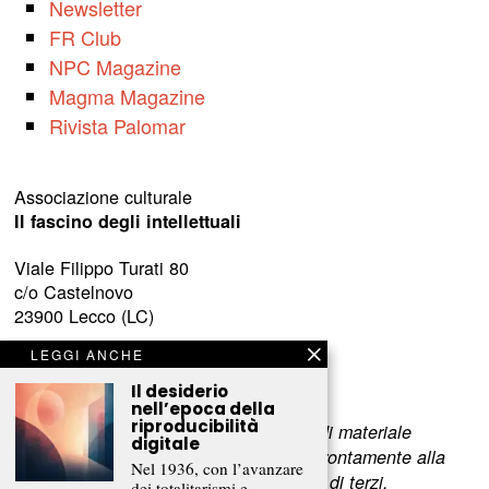
Newsletter
FR Club
NPC Magazine
Magma Magazine
Rivista Palomar
Associazione culturale
Il fascino degli intellettuali
Viale Filippo Turati 80
c/o Castelnovo
23900 Lecco (LC)
LEGGI ANCHE
www.fascinointellettuali.it
info[at]fascinointellettuali.it
Il desiderio
nell’epoca della
riproducibilità
Per segnalare eventuali errori nell’uso di materiale
digitale
riservato,
scriveteci
e provvederemo prontamente alla
Nel 1936, con l’avanzare
rimozione del materiale lesivo dei diritti di terzi.
dei totalitarismi e