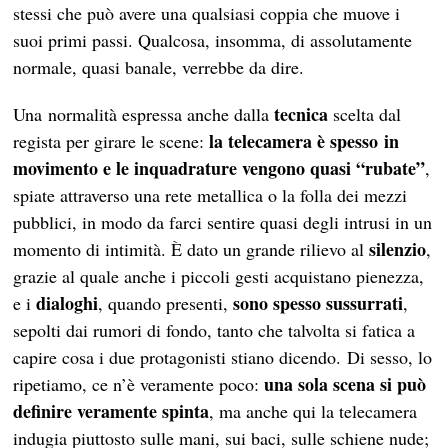
stessi che può avere una qualsiasi coppia che muove i
suoi primi passi. Qualcosa, insomma, di assolutamente
normale, quasi banale, verrebbe da dire.
tecnica
Una normalità espressa anche dalla
scelta dal
la telecamera è spesso in
regista per girare le scene:
movimento
e le inquadrature vengono quasi “rubate”
,
spiate attraverso una rete metallica o la folla dei mezzi
pubblici, in modo da farci sentire quasi degli intrusi in un
silenzio
momento di intimità. È dato un grande rilievo al
,
grazie al quale anche i piccoli gesti acquistano pienezza,
dialoghi
sono spesso sussurrati
e i
, quando presenti,
,
sepolti dai rumori di fondo, tanto che talvolta si fatica a
capire cosa i due protagonisti stiano dicendo. Di sesso, lo
una sola scena si può
ripetiamo, ce n’è veramente poco:
definire veramente spinta
, ma anche qui la telecamera
indugia piuttosto sulle mani, sui baci, sulle schiene nude;