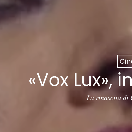
Ci
«Vox Lux», 
La rinascita di 