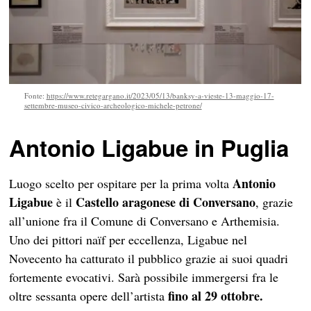
Fonte:
https://www.retegargano.it/2023/05/13/banksy-a-vieste-13-maggio-17-
settembre-museo-civico-archeologico-michele-petrone/
Antonio Ligabue in Puglia
Antonio
Luogo scelto per ospitare per la prima volta
Ligabue
Castello aragonese di Conversano
è il
, grazie
all’unione fra il Comune di Conversano e Arthemisia.
Uno dei pittori naïf per eccellenza, Ligabue nel
Novecento ha catturato il pubblico grazie ai suoi quadri
fortemente evocativi. Sarà possibile immergersi fra le
fino al 29 ottobre.
oltre sessanta opere dell’artista