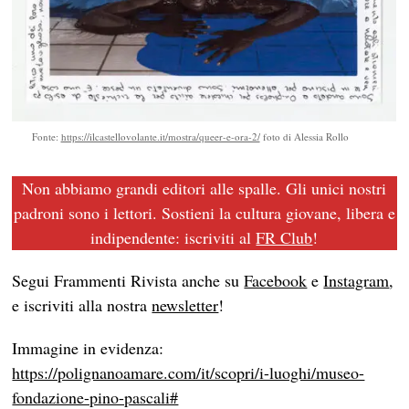
Fonte:
https://ilcastellovolante.it/mostra/queer-e-ora-2/
foto di Alessia Rollo
Non abbiamo grandi editori alle spalle. Gli unici nostri
padroni sono i lettori. Sostieni la cultura giovane, libera e
indipendente: iscriviti al
FR Club
!
Segui Frammenti Rivista anche su
Facebook
e
Instagram
,
e iscriviti alla nostra
newsletter
!
Immagine in evidenza:
https://polignanoamare.com/it/scopri/i-luoghi/museo-
fondazione-pino-pascali#