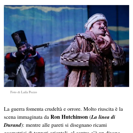
Foto di Laila Pozzo
La guerra fomenta crudeltà e orrore. Molto riuscita è la
Ron Hutchinson
scena immaginata da
(
La linea di
Durand
): mentre alle pareti si disegnano ricami
geometrici di tappeti orientali, al centro c’è un divano,