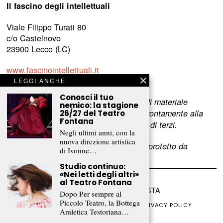
Il fascino degli intellettuali
Viale Filippo Turati 80
c/o Castelnovo
23900 Lecco (LC)
www.fascinointellettuali.it
info[at]fascinointellettuali.it
LEGGI ANCHE
Conosci il tuo
Per segnalare eventuali errori nell’uso di materiale
nemico: la stagione
riservato,
scriveteci
e provvederemo prontamente alla
26/27 del Teatro
Fontana
rimozione del materiale lesivo dei diritti di terzi.
Negli ultimi anni, con la
nuova direzione artistica
L’intero contenuto di questo sito web è protetto da
di Ivonne…
copyright.
Studio continuo:
«Nei letti degli altri»
al Teatro Fontana
©
2026
FRAMMENTI RIVISTA
Dopo Per sempre al
Piccolo Teatro, la Bottega
CHI SIAMO
FR CLUB
COLLABORA
PRIVACY POLICY
Amletica Testoriana…
COOKIE POLICY