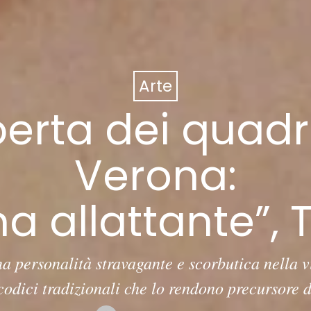
Arte
perta dei quadri
Verona:
 allattante”, T
na personalità stravagante e scorbutica nella vi
 codici tradizionali che lo rendono precursore