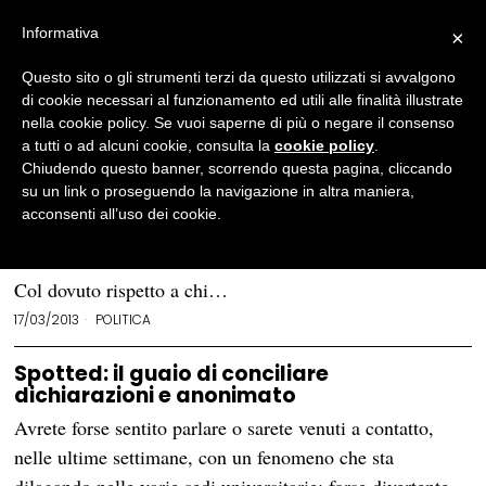
Informativa
×
Questo sito o gli strumenti terzi da questo utilizzati si avvalgono
BROWSE CATEGORY
Politica
di cookie necessari al funzionamento ed utili alle finalità illustrate
- Page 29
nella cookie policy. Se vuoi saperne di più o negare il consenso
a tutti o ad alcuni cookie, consulta la
cookie policy
.
Elogio dell’astensione
Chiudendo questo banner, scorrendo questa pagina, cliccando
su un link o proseguendo la navigazione in altra maniera,
Sono trascorse ormai tre settimane dalle ultime elezioni
acconsenti all’uso dei cookie.
politiche, la situazione è ancora di stallo, ieri sono stati
finalmente eletti il Presidente della camera e del senato.
Col dovuto rispetto a chi…
17/03/2013
POLITICA
Spotted: il guaio di conciliare
dichiarazioni e anonimato
Avrete forse sentito parlare o sarete venuti a contatto,
nelle ultime settimane, con un fenomeno che sta