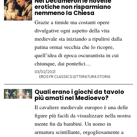
Nel Decameron le novelle
erotiche non risparmiano
nemmeno la Chiesa
Grazie a timide ma costanti opere
divulgative ogni aspetto della vita
medievale sta iniziando a ripulirsi dalla
patina ormai vecchia che lo ricopre,
quell’idea di epoca oscurantista in cui
chiunque, dai pontefici…
03/02/2021
EROS
·
FR CLASSICS
·
LETTERATURA
·
STORIA
Quali erano i giochi da tavolo
più amati nel Medioevo?
Il cavaliere medievale europeo è una delle
figure più facili da visualizzare nella nostra
mente fin da bambini. Un uomo in
armatura scintillante, orgogliosamente a