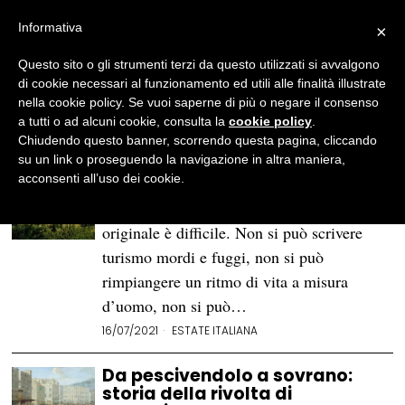
Informativa
×
Daniele Rizzi
Questo sito o gli strumenti terzi da questo utilizzati si avvalgono
Nato nel '96, bisognoso di sole e di pace.
di cookie necessari al funzionamento ed utili alle finalità illustrate
Sono specializzato in storia medievale,
nella cookie policy. Se vuoi saperne di più o negare il consenso
insegno lettere alle medie. Mi fermo
a tutti o ad alcuni cookie, consulta la
cookie policy
.
sempre ad accarezzare i gatti per strada.
Chiudendo questo banner, scorrendo questa pagina, cliccando
su un link o proseguendo la navigazione in altra maniera,
San Gimignano (Siena)
acconsenti all’uso dei cookie.
Parlare dei luoghi da cartolina in modo
originale è difficile. Non si può scrivere
turismo mordi e fuggi, non si può
rimpiangere un ritmo di vita a misura
d’uomo, non si può…
16/07/2021
ESTATE ITALIANA
Da pescivendolo a sovrano:
storia della rivolta di