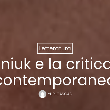
Letteratura
iuk e la critica
contemporane
YURI CASCASI