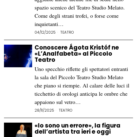
spazio scenico del Teatro Studio Melato.
Come degli strani trofei, o forse come
inquietanti…
04/12/2025
TEATRO
Conoscere Ágota Kristóf ne
«L’Analfabeta» al Piccolo
Teatro
Uno specchio riflette gli spettatori entranti
la sala del Piccolo Teatro Studio Melato
che piano si riempie. Al calare delle luci il
ticchettio di orologi anticipa le ombre che
appaiono sul vetro…
28/11/2025
TEATRO
«Io sono un errore», la figura
dell’artista tra ieri e oggi