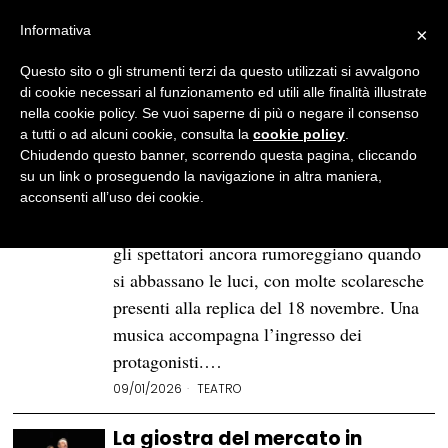
Informativa
×
Questo sito o gli strumenti terzi da questo utilizzati si avvalgono
BROWSE CATEGORY
Teatro
di cookie necessari al funzionamento ed utili alle finalità illustrate
- Page 2
nella cookie policy. Se vuoi saperne di più o negare il consenso
a tutti o ad alcuni cookie, consulta la
cookie policy
.
Un racconto di demoni:
Chiudendo questo banner, scorrendo questa pagina, cliccando
«L’angelo del focolare» al
su un link o proseguendo la navigazione in altra maniera,
Piccolo Teatro
acconsenti all’uso dei cookie.
La scena è vuota al Piccolo Teatro Grassi,
gli spettatori ancora rumoreggiano quando
si abbassano le luci, con molte scolaresche
presenti alla replica del 18 novembre. Una
musica accompagna l’ingresso dei
protagonisti.…
09/01/2026
TEATRO
La giostra del mercato in