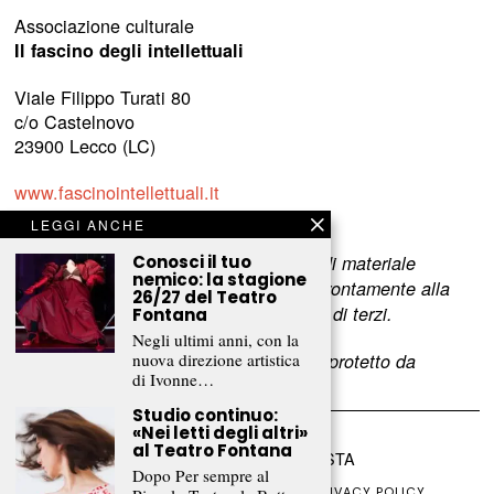
Associazione culturale
Il fascino degli intellettuali
Viale Filippo Turati 80
c/o Castelnovo
23900 Lecco (LC)
www.fascinointellettuali.it
info[at]fascinointellettuali.it
LEGGI ANCHE
Conosci il tuo
Per segnalare eventuali errori nell’uso di materiale
nemico: la stagione
riservato,
scriveteci
e provvederemo prontamente alla
26/27 del Teatro
rimozione del materiale lesivo dei diritti di terzi.
Fontana
Negli ultimi anni, con la
nuova direzione artistica
L’intero contenuto di questo sito web è protetto da
di Ivonne…
copyright.
Studio continuo:
«Nei letti degli altri»
al Teatro Fontana
©
2026
FRAMMENTI RIVISTA
Dopo Per sempre al
CHI SIAMO
FR CLUB
COLLABORA
PRIVACY POLICY