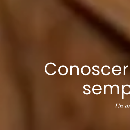
Conoscere
sempr
Un am