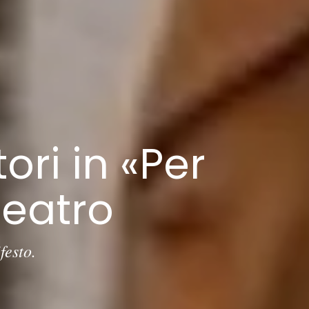
ri in «Per
Teatro
festo.