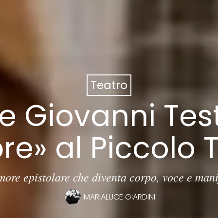
Teatro
 Giovanni Testo
e» al Piccolo 
ore epistolare che diventa corpo, voce e mani
MARIALUCE GIARDINI