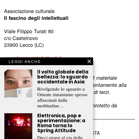
Associazione culturale
Il fascino degli intellettuali
Viale Filippo Turati 80
c/o Castelnovo
23900 Lecco (LC)
www.fascinointellettuali.it
LEGGI ANCHE
info[at]fascinointellettuali.it
Il volto globale della
bellezza: lo sguardo
Per segnalare eventuali errori nell’uso di materiale
occidentale in Asia
riservato,
scriveteci
e provvederemo prontamente alla
Rivolgendo lo sguardo a
rimozione del materiale lesivo dei diritti di terzi.
Oriente rimaniamo spesso
affascinati dalla
L’intero contenuto di questo sito web è protetto da
moltitudine…
copyright.
Elettronica, pop e
sperimentazione: a
Roma torna lo
Spring Attitude
©
2026
FRAMMENTI RIVISTA
Dieci giorni al via della