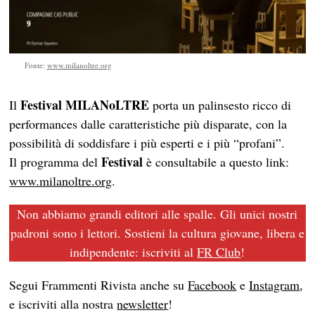
Fonte:
www.milanoltre.org
Festival MILANoLTRE
Il
porta un palinsesto ricco di
performances dalle caratteristiche più disparate, con la
possibilità di soddisfare i più esperti e i più “profani”.
Festival
Il programma del
è consultabile a questo link:
www.milanoltre.org
.
Non abbiamo grandi editori alle spalle. Gli unici nostri
padroni sono i lettori. Sostieni la cultura giovane, libera e
indipendente: iscriviti al
FR Club
!
Segui Frammenti Rivista anche su
Facebook
e
Instagram
,
e iscriviti alla nostra
newsletter
!