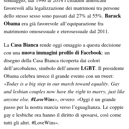
sondaggio, dal 1996 al 2014 i cittadini americani
favorevoli alla legalizzazione dei matrimoni tra persone
Barack
dello stesso sesso sono passati dal 27% al 55%.
Obama
era già favorevole all’equiparazione fra
matrimonio omosessuale e eterosessuale dal 2011.
Casa Bianca
La
rende oggi omaggio a questa decisione
nuova immagini profilo di Facebook
con una
: un
disegno della Casa Bianca ricoperta dai colori
LGBT
dell’arcobaleno, simbolo dell’amore
. Il presidente
Obama celebra invece il grande evento con un tweet:
«Today is a big step in our march toward equality. Gay
and lesbian couples now have the right to marry, just like
anyone else.
#LoveWins
»
, ovvero: «Oggi è un grande
passo per la nostra marcia verso l’eguaglianza. Le coppie
gay e lesbiche ora hanno il diritto di sposarsi, così come
tutti gli altri. #LoveWins».