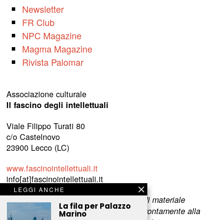
Newsletter
FR Club
NPC Magazine
Magma Magazine
Rivista Palomar
Associazione culturale
Il fascino degli intellettuali
Viale Filippo Turati 80
c/o Castelnovo
23900 Lecco (LC)
www.fascinointellettuali.it
info[at]fascinointellettuali.it
LEGGI ANCHE
Per segnalare eventuali errori nell’uso di materiale
La fila per Palazzo
riservato,
scriveteci
e provvederemo prontamente alla
Marino