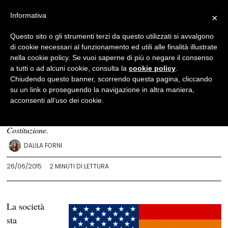
Informativa
×
Politica
·
Sessualità
Questo sito o gli strumenti terzi da questo utilizzati si avvalgono
di cookie necessari al funzionamento ed utili alle finalità illustrate
Dopo l’Irlanda, il matrimonio
nella cookie policy. Se vuoi saperne di più o negare il consenso
egualitario conquista tutti
a tutti o ad alcuni cookie, consulta la
cookie policy
.
Chiudendo questo banner, scorrendo questa pagina, cliccando
gli Stati Uniti
su un link o proseguendo la navigazione in altra maniera,
acconsenti all’uso dei cookie.
Il matrimonio egualitario è ora un diritto negli Stati Uniti, così ha
sancito la Corte Suprema: è un diritto garantito dalla
Costituzione.
DALILA FORNI
26/06/2015
2 MINUTI DI LETTURA
La società
sta