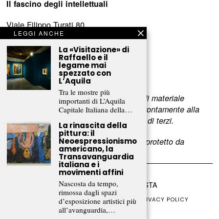
Il fascino degli intellettuali
Viale Filippo Turati 80
LEGGI ANCHE
c/o Castelnovo
23900 Lecco (LC)
La «Visitazione» di
Raffaello e il
legame mai
www.fascinointellettuali.it
spezzato con
info[at]fascinointellettuali.it
L’Aquila
Tra le mostre più
Per segnalare eventuali errori nell’uso di materiale
importanti di L’Aquila
riservato,
scriveteci
e provvederemo prontamente alla
Capitale Italiana della…
rimozione del materiale lesivo dei diritti di terzi.
La rinascita della
pittura: il
L’intero contenuto di questo sito web è protetto da
Neoespressionismo
americano, la
copyright.
Transavanguardia
italiana e i
movimenti affini
Nascosta da tempo,
©
2026
FRAMMENTI RIVISTA
rimossa dagli spazi
CHI SIAMO
FR CLUB
COLLABORA
PRIVACY POLICY
d’esposizione artistici più
COOKIE POLICY
all’avanguardia,…