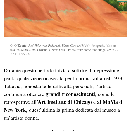
G. O’Keeffe,
Red Hills with Pedernal, White Clouds (1936),
fotografia (olio su
tela, 50,8×56,2
cm.
Christie’s, New York). Fonte: flikr.com/Gandalfsgallery/ CC
BY-NC-SA 2.0
Durante questo periodo inizia a soffrire di depressione,
per la quale viene ricoverata per la prima volta nel 1933.
Tuttavia, nonostante le difficoltà personali, l’artista
grandi riconoscimenti
continua a ottenere
, come le
’Art Institute di Chicago e al MoMa di
retrospettive all
New York,
quest’ultima la prima dedicata dal museo a
un’artista donna.