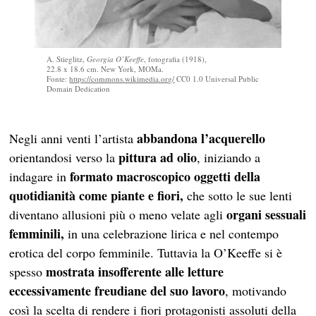
A. Stieglitz,
Georgia O’Keeffe
, fotografia (1918),
22.8 x 18.6 cm. New York, MOMa.
Fonte:
https://commons.wikimedia.org/
CC0 1.0 Universal Public
Domain Dedication
abbandona l’acquerello
Negli anni venti l’artista
pittura ad olio
orientandosi verso la
, iniziando a
formato macroscopico oggetti della
indagare in
quotidianità come piante e fiori,
che sotto le sue lenti
organi sessuali
diventano allusioni più o meno velate agli
femminili,
in una celebrazione lirica e nel contempo
erotica del corpo femminile. Tuttavia la O’Keeffe si è
mostrata insofferente alle letture
spesso
eccessivamente freudiane del suo lavoro
, motivando
così la scelta di rendere i fiori protagonisti assoluti della