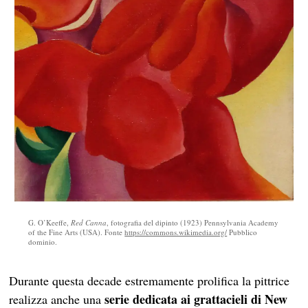
G. O’Keeffe,
Red Canna
, fotografia del dipinto (1923) Pennsylvania Academy
of the Fine Arts (USA). Fonte
https://commons.wikimedia.org/
Pubblico
dominio.
Durante questa decade estremamente prolifica la pittrice
serie dedicata ai grattacieli di New
realizza anche una