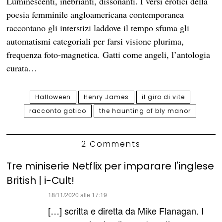
Luminescenti, inebrianti, dissonanti. I versi erotici della
poesia femminile angloamericana contemporanea
raccontano gli interstizi laddove il tempo sfuma gli
automatismi categoriali per farsi visione plurima,
frequenza foto-magnetica. Gatti come angeli, l’antologia
curata…
Halloween
Henry James
il giro di vite
racconto gotico
the haunting of bly manor
2 Comments
Tre miniserie Netflix per imparare l'inglese
British | i-Cult!
ha
18/11/2020 alle 17:19
detto:
[…] scritta e diretta da Mike Flanagan. I