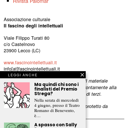
Rivista Palomar
Associazione culturale
Il fascino degli intellettuali
Viale Filippo Turati 80
c/o Castelnovo
23900 Lecco (LC)
www.fascinointellettuali.it
info[at]fascinointellettuali.it
LEGGI ANCHE
Per segnalare eventuali errori nell’uso di materiale
Ma quindi chi sono i
riservato,
scriveteci
e provvederemo prontamente alla
finalisti del Premio
rimozione del materiale lesivo dei diritti di terzi.
Strega?
Nella serata di mercoledì
4 giugno, presso il Teatro
L’intero contenuto di questo sito web è protetto da
Romano di Benevento,
copyright.
è…
A spasso con Sally