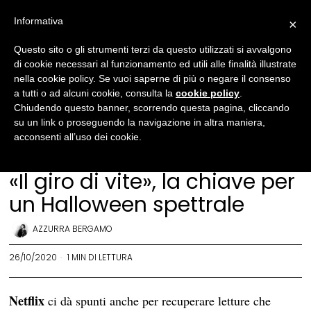
Informativa
×
Questo sito o gli strumenti terzi da questo utilizzati si avvalgono
di cookie necessari al funzionamento ed utili alle finalità illustrate
nella cookie policy. Se vuoi saperne di più o negare il consenso
a tutti o ad alcuni cookie, consulta la
cookie policy
.
Chiudendo questo banner, scorrendo questa pagina, cliccando
su un link o proseguendo la navigazione in altra maniera,
acconsenti all’uso dei cookie.
Letteratura
·
Libri
·
Recensioni libri
«Il giro di vite», la chiave per
un Halloween spettrale
AZZURRA BERGAMO
26/10/2020
1 MIN DI LETTURA
Netflix
ci dà spunti anche per recuperare letture che