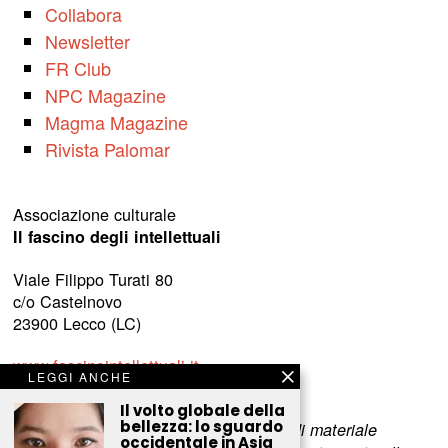
Collabora
Newsletter
FR Club
NPC Magazine
Magma Magazine
Rivista Palomar
Associazione culturale
Il fascino degli intellettuali
Viale Filippo Turati 80
c/o Castelnovo
23900 Lecco (LC)
www.fascinointellettuali.it
LEGGI ANCHE
info[at]fascinointellettuali.it
Il volto globale della
bellezza: lo sguardo
Per segnalare eventuali errori nell’uso di materiale
occidentale in Asia