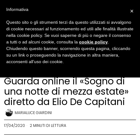
Informativa
×
Questo sito o gli strumenti terzi da questo utilizzati si avvalgono
di cookie necessari al funzionamento ed utili alle finalità illustrate
nella cookie policy. Se vuoi saperne di più o negare il consenso
a tutti o ad alcuni cookie, consulta la
cookie policy
.
Chiudendo questo banner, scorrendo questa pagina, cliccando
su un link o proseguendo la navigazione in altra maniera,
acconsenti all’uso dei cookie.
News
·
Teatro
Guarda online il «Sogno di
una notte di mezza estate»
diretto da Elio De Capitani
MARIALUCE GIARDINI
17/04/2020
2 MINUTI DI LETTURA