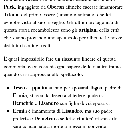
Puck
Oberon
, ingaggiato da
affinché facesse innamorare
Titania
del primo essere (umano o animale) che lei
avrebbe visto al suo risveglio. Gli ultimi protagonisti di
artigiani
questa storia rocambolesca sono gli
della città
che stanno provando uno spettacolo per allietare le nozze
dei futuri coniugi reali.
È quasi impossibile fare un riassunto lineare di questa
commedia, ecco cosa bisogna sapere delle quattro trame
quando ci si approccia allo spettacolo:
Teseo
Ippolita
Egeo
e
stanno per sposarsi.
, padre di
Ermia
, si reca da Teseo a chiedere quale tra
Demetrio
Lisandro
e
sua figlia dovrà sposare.
Ermia
Lisandro
è innamorata di
, ma suo padre
Demetrio
preferisce
e se lei si rifiuterà di sposarlo
sarà condannata a morte o messa in convento.