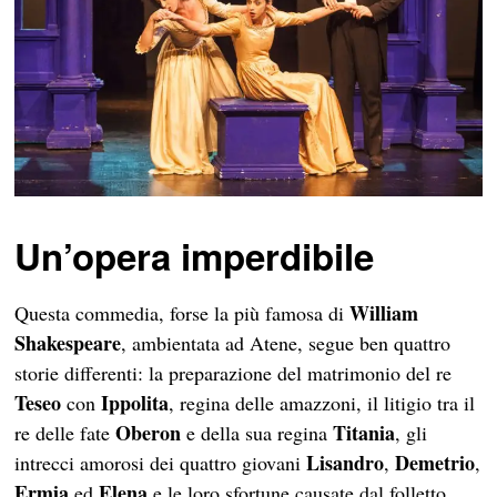
Un’opera imperdibile
William
Questa commedia, forse la più famosa di
Shakespeare
, ambientata ad Atene, segue ben quattro
storie differenti: la preparazione del matrimonio del re
Teseo
Ippolita
con
, regina delle amazzoni, il litigio tra il
Oberon
Titania
re delle fate
e della sua regina
, gli
Lisandro
Demetrio
intrecci amorosi dei quattro giovani
,
,
Ermia
Elena
ed
e le loro sfortune causate dal folletto