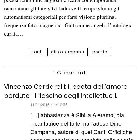
raccontano gli interstizi laddove il tempo sfuma gli
automatismi categoriali per farsi visione plurima,
frequenza foto-magnetica. Gatti come angeli, l’antologia
curata…
canti
dino campana
poesia
1 Comment
Vincenzo Cardarelli: il poeta dell’amore
perduto | Il fascino degli intellettuali.
ha
11/01/2016 alle 12:35
detto:
[…] abbastanza è Sibilla Aleramo, già
incantatrice del folle marradese Dino
Campana, autore di quei Canti Orfici che
sono un capolavoro assoluto della poesia