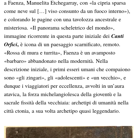
a Faenza, Manuelita Etchegarray, con «la cipria sparsa
come neve sul […] viso consunto da un fuoco interno»),
e colorando le pagine con una tavolozza ancestrale e
misteriosa. «Il panorama scheletrico del mondo»,
immagine ricorrente in questa parte iniziale dei
Canti
,
Orfici
è icona di un paesaggio scarnificato, remoto.
«Rossa di mura e turrita», Faenza è un avamposto
«barbaro» abbandonato nella modernità. Nella
descrizione iniziale, i primi esseri umani che compaiono
sono «gli zingari», gli «adolescenti» e «un vecchio», e
dunque i viaggiatori per eccellenza, avvolti in un’aura
atavica, la forza michelangiolesca della gioventù e la
sacrale fissità della vecchiaia: archetipi di umanità nella
città ctonia, a sua volta archetipo quasi leggendario.