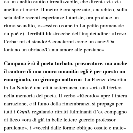
da un anelito erotico irrealizzabile, che diventa via via
anelito di morte. Il metro è ora spezzato, anarchico, sulla
scia delle recenti esperienze futuriste, ora produce un
ritmo scandito, ossessivo (come in La petite promenade
du poète). Terribili filastrocche dell’inquietudine: «Trovo
l’erba: mi ci stendo/A conciarmi come un cane:/Da
lontano un ubriaco/Canta amore alle persiane».
Campana
è sì il poeta turbato, provocatore, ma anche
il cantore di una nuova umanità: egli è per questo un
emarginato, un girovago notturno
. La Faenza descritta
in La Notte è una città sotterranea, una sorta di Gerico
nella memoria del poeta. Il verbo «Ricordo» apre l’intera
narrazione, e il fumo della rimembranza si propaga per
,
tutti i
Canti
regalando ritratti fulminanti (l’ex compagno
di liceo «ora di già in belle lettere guercio professor
purulento», i «vecchi dalle forme oblique ossute e mute»