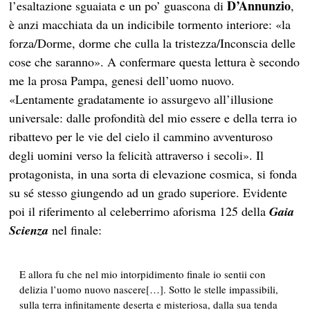
D’Annunzio
l’esaltazione sguaiata e un po’ guascona di
,
è anzi macchiata da un indicibile tormento interiore: «la
forza/Dorme, dorme che culla la tristezza/Inconscia delle
cose che saranno». A confermare questa lettura è secondo
me la prosa Pampa, genesi dell’uomo nuovo.
«Lentamente gradatamente io assurgevo all’illusione
universale: dalle profondità del mio essere e della terra io
ribattevo per le vie del cielo il cammino avventuroso
degli uomini verso la felicità attraverso i secoli». Il
protagonista, in una sorta di elevazione cosmica, si fonda
su sé stesso giungendo ad un grado superiore. Evidente
poi il riferimento al celeberrimo aforisma 125 della
Gaia
Scienza
nel finale:
E allora fu che nel mio intorpidimento finale io sentii con
delizia l’uomo nuovo nascere[…]. Sotto le stelle impassibili,
sulla terra infinitamente deserta e misteriosa, dalla sua tenda