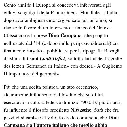
Cento anni fa l’Europa si concedeva infervorata agli
effluvi sanguigni della Prima Guerra Mondiale. L’Italia,
dopo aver ambiguamente tergiversato per un anno, si
risolse in favore di un intervento a fianco dell’Intesa.
Dino Campana
Chissà come la prese
, che proprio
nell’estate del ’14 (e dopo mille peripezie editoriali) era
finalmente riuscito a pubblicare per la tipografia Ravagli
di Marradi i suoi
Canti Orfici
, sottotitolati «Die Tragodie
des letzen Germanen in Italien» con dedica «A Gugliemo
II imperatore dei germani».
Più che una scelta politica, un atto eccentrico,
sicuramente influenzato dal fascino che su di lui
esercitava la cultura tedesca di inizio ‘900. E, più di tutti,
Nietzsche
fu influente il filosofo prediletto
. Sarà che fra
Dino
pazzi ci si capisce al volo, io credo comunque che
Campana
sia l’autore italiano che meglio abbia