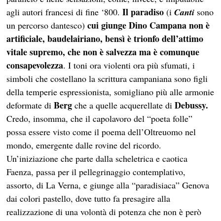
Il paradiso
agli autori francesi di fine ‘800.
(i
Canti
sono
cui giunge
Dino Campana non è
un percorso dantesco)
artificiale, baudelairiano, bensì è trionfo dell’attimo
vitale supremo, che non è salvezza ma è comunque
consapevolezza
. I toni ora violenti ora più sfumati, i
simboli che costellano la scrittura campaniana sono figli
della temperie espressionista, somigliano più alle armonie
Berg
Debussy.
deformate di
che a quelle acquerellate di
Credo, insomma, che il capolavoro del “poeta folle”
possa essere visto come il poema dell’Oltreuomo nel
mondo, emergente dalle rovine del ricordo.
Un’iniziazione che parte dalla scheletrica e caotica
Faenza, passa per il pellegrinaggio contemplativo,
assorto, di La Verna, e giunge alla “paradisiaca” Genova
dai colori pastello, dove tutto fa presagire alla
realizzazione di una volontà di potenza che non è però