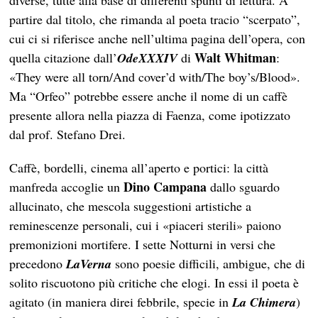
diverse, tutte alla base di differenti spunti di lettura. A
partire dal titolo, che rimanda al poeta tracio “scerpato”,
cui ci si riferisce anche nell’ultima pagina dell’opera, con
Walt Whitman
quella citazione dall’
OdeXXXIV
di
:
«They were all torn/And cover’d with/The boy’s/Blood».
Ma “Orfeo” potrebbe essere anche il nome di un caffè
presente allora nella piazza di Faenza, come ipotizzato
dal prof. Stefano Drei.
Caffè, bordelli, cinema all’aperto e portici: la città
Dino Campana
manfreda accoglie un
dallo sguardo
allucinato, che mescola suggestioni artistiche a
reminescenze personali, cui i «piaceri sterili» paiono
premonizioni mortifere. I sette Notturni in versi che
precedono
LaVerna
sono poesie difficili, ambigue, che di
solito riscuotono più critiche che elogi. In essi il poeta è
agitato (in maniera direi febbrile, specie in
La Chimera
)