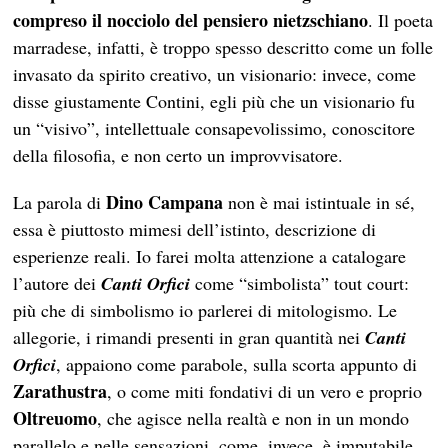
compreso il nocciolo del pensiero nietzschiano
. Il poeta
marradese, infatti, è troppo spesso descritto come un folle
invasato da spirito creativo, un visionario: invece, come
disse giustamente Contini, egli più che un visionario fu
un “visivo”, intellettuale consapevolissimo, conoscitore
della filosofia, e non certo un improvvisatore.
Dino Campana
La parola di
non è mai istintuale in sé,
essa è piuttosto mimesi dell’istinto, descrizione di
esperienze reali. Io farei molta attenzione a catalogare
l’autore dei
Canti Orfici
come “simbolista” tout court:
più che di simbolismo io parlerei di mitologismo. Le
allegorie, i rimandi presenti in gran quantità nei
Canti
Orfici
, appaiono come parabole, sulla scorta appunto di
Zarathustra
, o come miti fondativi di un vero e proprio
Oltreuomo
, che agisce nella realtà e non in un mondo
parallelo e nelle sensazioni, come, invece, è imputabile