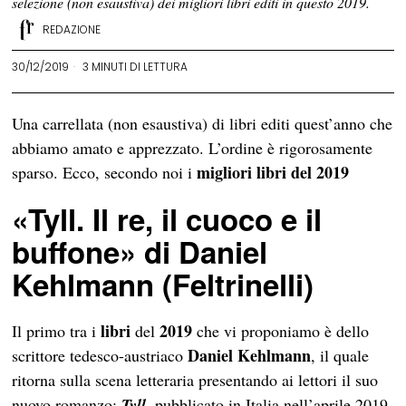
selezione (non esaustiva) dei migliori libri editi in questo 2019.
REDAZIONE
30/12/2019
3 MINUTI DI LETTURA
Una carrellata (non esaustiva) di libri editi quest’anno che
abbiamo amato e apprezzato. L’ordine è rigorosamente
migliori libri del 2019
sparso. Ecco, secondo noi i
«Tyll.
Il re, il cuoco e il
buffone
» di Daniel
Kehlmann (Feltrinelli)
libri
2019
Il primo tra i
del
che vi proponiamo è dello
Daniel Kehlmann
scrittore tedesco-austriaco
, il quale
ritorna sulla scena letteraria presentando ai lettori il suo
nuovo romanzo:
Tyll
, pubblicato in Italia nell’aprile 2019