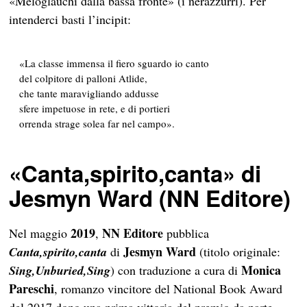
«Meloglauchi dalla bassa fronte» (i nerazzurri). Per
intenderci basti l’incipit:
«La classe immensa il fiero sguardo io canto
del colpitore di palloni Atlide,
che tante maravigliando addusse
sfere impetuose in rete, e di portieri
orrenda strage solea far nel campo».
«Canta,spirito,canta» di
Jesmyn Ward (NN Editore)
2019
NN Editore
Nel maggio
,
pubblica
Jesmyn Ward
Canta,spirito,canta
di
(titolo originale:
Monica
Sing,Unburied,Sing
) con traduzione a cura di
Pareschi
, romanzo vincitore del National Book Award