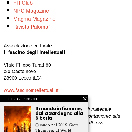
FR Club
NPC Magazine
Magma Magazine
Rivista Palomar
Associazione culturale
Il fascino degli intellettuali
Viale Filippo Turati 80
c/o Castelnovo
23900 Lecco (LC)
www.fascinointellettuali.it
info[at]fascinointellettuali.it
LEGGI ANCHE
Per segnalare eventuali errori nell’uso di materiale
Il mondo in fiamme,
dalla Sardegna alla
riservato,
scriveteci
e provvederemo prontamente alla
Siberia
rimozione del materiale lesivo dei diritti di terzi.
Quando nel 2019 Greta
Thumberg al World