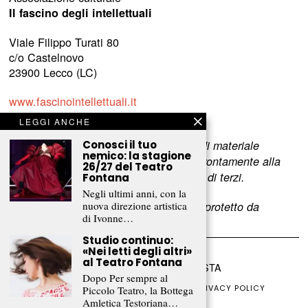
Il fascino degli intellettuali
Viale Filippo Turati 80
c/o Castelnovo
23900 Lecco (LC)
www.fascinointellettuali.it
info[at]fascinointellettuali.it
LEGGI ANCHE
Conosci il tuo
Per segnalare eventuali errori nell’uso di materiale
nemico: la stagione
riservato,
scriveteci
e provvederemo prontamente alla
26/27 del Teatro
rimozione del materiale lesivo dei diritti di terzi.
Fontana
Negli ultimi anni, con la
nuova direzione artistica
L’intero contenuto di questo sito web è protetto da
di Ivonne…
copyright.
Studio continuo:
«Nei letti degli altri»
al Teatro Fontana
©
2026
FRAMMENTI RIVISTA
Dopo Per sempre al
CHI SIAMO
FR CLUB
COLLABORA
PRIVACY POLICY
Piccolo Teatro, la Bottega
COOKIE POLICY
Amletica Testoriana…