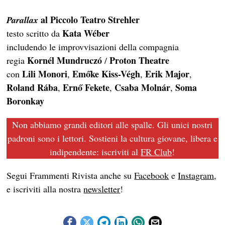
al Piccolo Teatro Strehler
Parallax
Kata Wéber
testo scritto da
includendo le improvvisazioni della compagnia
Kornél Mundruczó
Proton Theatre
regia
/
Lili Monori
Emőke Kiss-Végh
Erik Major
con
,
,
,
Roland Rába
Ernő Fekete
Csaba Molnár
Soma
,
,
,
Boronkay
Non abbiamo grandi editori alle spalle. Gli unici nostri
padroni sono i lettori. Sostieni la cultura giovane, libera e
indipendente: iscriviti al
FR Club
!
Segui Frammenti Rivista anche su
Facebook
e
Instagram
,
e iscriviti alla nostra
newsletter
!