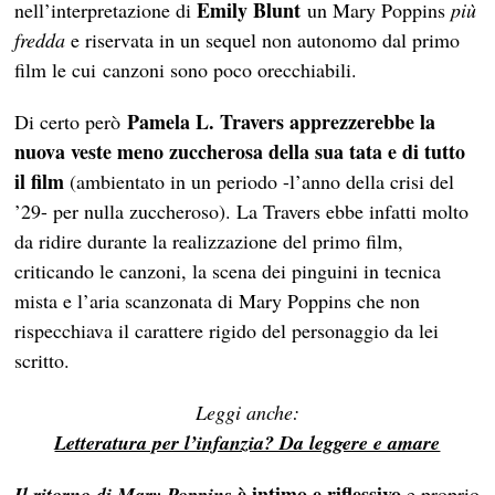
Emily Blunt
nell’interpretazione di
un Mary Poppins
più
fredda
e riservata in un sequel non autonomo dal primo
film le cui canzoni sono poco orecchiabili.
Pamela L. Travers
apprezzerebbe la
Di certo però
nuova veste meno zuccherosa della sua tata e di tutto
il film
(ambientato in un periodo -l’anno della crisi del
’29- per nulla zuccheroso). La Travers ebbe infatti molto
da ridire durante la realizzazione del primo film,
criticando le canzoni, la scena dei pinguini in tecnica
mista e l’aria scanzonata di Mary Poppins che non
rispecchiava il carattere rigido del personaggio da lei
scritto.
Leggi anche:
Letteratura per l’infanzia? Da leggere e amare
è intimo e riflessivo
Il ritorno di Mary Poppins
e proprio