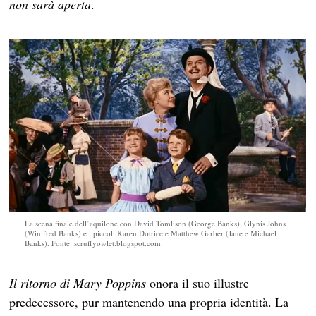
non sarà aperta
.
La scena finale dell’aquilone con David Tomlison (George Banks), Glynis Johns
(Winifred Banks) e i piccoli Karen Dotrice e Matthew Garber (Jane e Michael
Banks). Fonte: scruffyowlet.blogspot.com
Il ritorno di Mary Poppins
onora il suo illustre
predecessore, pur mantenendo una propria identità. La