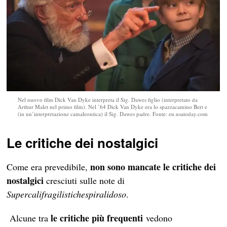
Nel nuovo film Dick Van Dyke interpreta il Sig. Dawes figlio (interpretato da
Arthur Malet nel primo film). Nel ’64 Dick Van Dyke era lo spazzacamino Bert e
(in un’interpretazione camaleontica) il Sig. Dawes padre. Fonte: eu.usatoday.com
Le critiche dei nostalgici
non sono mancate le critiche dei
Come era prevedibile,
nostalgici
cresciuti sulle note di
Supercalifragilistichespiralidoso
.
le critiche più frequenti
Alcune tra
vedono