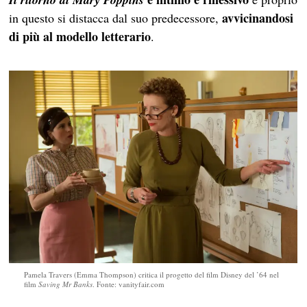
avvicinandosi
in questo si distacca dal suo predecessore,
di più al modello letterario
.
Pamela Travers (Emma Thompson) critica il progetto del film Disney del ’64 nel
film
Saving Mr Banks
. Fonte: vanityfair.com