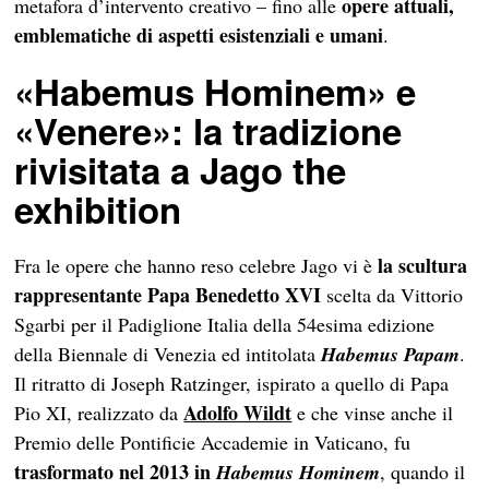
opere attuali,
metafora d’intervento creativo – fino alle
emblematiche di aspetti esistenziali e umani
.
«
Habemus Hominem
»
e
«
Venere
»
: la tradizione
rivisitata a Jago the
exhibition
la scultura
Fra le opere che hanno reso celebre Jago vi è
rappresentante Papa Benedetto XVI
scelta da Vittorio
Sgarbi per il Padiglione Italia della 54esima edizione
della Biennale di Venezia ed intitolata
Habemus Papam
.
Il ritratto di Joseph Ratzinger, ispirato a quello di Papa
Adolfo Wildt
Pio XI, realizzato da
e che vinse anche il
Premio delle Pontificie Accademie in Vaticano, fu
trasformato nel 2013 in
Habemus Hominem
, quando il