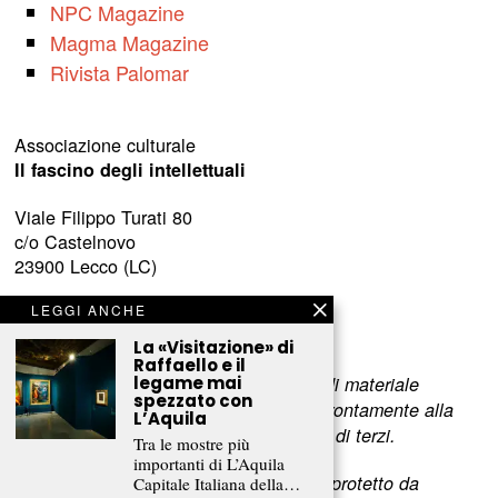
NPC Magazine
Magma Magazine
Rivista Palomar
Associazione culturale
Il fascino degli intellettuali
Viale Filippo Turati 80
c/o Castelnovo
23900 Lecco (LC)
www.fascinointellettuali.it
LEGGI ANCHE
info[at]fascinointellettuali.it
La «Visitazione» di
Raffaello e il
legame mai
Per segnalare eventuali errori nell’uso di materiale
spezzato con
riservato,
scriveteci
e provvederemo prontamente alla
L’Aquila
rimozione del materiale lesivo dei diritti di terzi.
Tra le mostre più
importanti di L’Aquila
L’intero contenuto di questo sito web è protetto da
Capitale Italiana della…