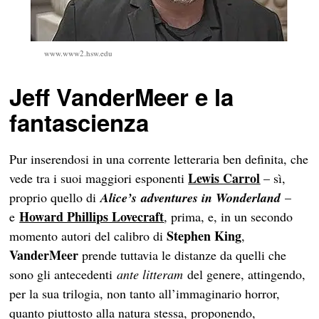
www.www2.hsw.edu
Jeff
VanderMeer e la
fantascienza
Pur inserendosi in una corrente letteraria ben definita, che
Lewis
Carrol
vede tra i suoi maggiori esponenti
– sì,
proprio quello di
Alice’s adventures in Wonderland
–
Howard Phillips Lovecraft
e
, prima, e, in un secondo
Stephen King
momento autori del calibro di
,
VanderMeer
prende tuttavia le distanze da quelli che
sono gli antecedenti
ante litteram
del genere, attingendo,
per la sua trilogia, non tanto all’immaginario horror,
quanto piuttosto alla natura stessa, proponendo,