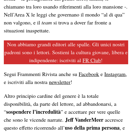
chiamano tra loro usando riferimenti alla loro mansione -.
Nell’Area X le leggi che governano il mondo “al di qua”
non valgono, e il
team
si trova a dover far fronte a
situazioni inaspettate.
Non abbiamo grandi editori alle spalle. Gli unici nostri
padroni sono i lettori. Sostieni la cultura giovane, libera e
indipendente: iscriviti al
FR Club
!
Segui Frammenti Rivista anche su
Facebook
e
Instagram
,
e iscriviti alla nostra
newsletter
!
Altro principio cardine del genere è la totale
disponibilità, da parte del lettore, ad abbandonarsi, a
sospendere l’incredulità
“
” e accettare per vere quelle
Jeff VanderMeer
che sono le vicende narrate.
accresce
uso della prima persona
questo effetto ricorrendo all’
, e