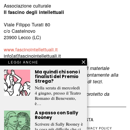
Associazione culturale
Il fascino degli intellettuali
Viale Filippo Turati 80
c/o Castelnovo
23900 Lecco (LC)
www.fascinointellettuali.it
info[at]fascinointellettuali.it
LEGGI ANCHE
Per segnalare eventuali errori nell’uso di materiale
Ma quindi chi sono i
riservato,
scriveteci
e provvederemo prontamente alla
finalisti del Premio
rimozione del materiale lesivo dei diritti di terzi.
Strega?
Nella serata di mercoledì
4 giugno, presso il Teatro
L’intero contenuto di questo sito web è protetto da
Romano di Benevento,
copyright.
è…
A spasso con Sally
Rooney
©
2026
FRAMMENTI RIVISTA
Scrivere di Sally Rooney è
CHI SIAMO
FR CLUB
COLLABORA
PRIVACY POLICY
la cosa più difficile che ci