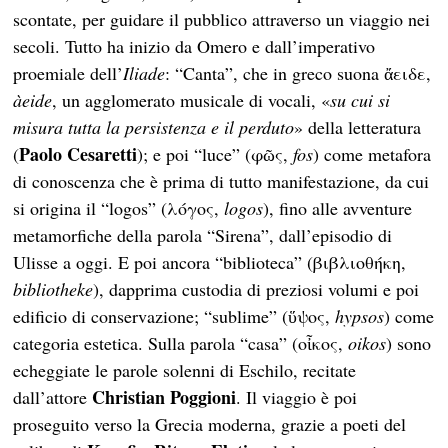
scontate, per guidare il pubblico attraverso un viaggio nei
secoli. Tutto ha inizio da Omero e dall’imperativo
proemiale dell’
Iliade
: “Canta”, che in greco suona ἄειδε,
àeide
, un agglomerato musicale di vocali, «
su cui si
misura tutta la persistenza e il perduto
» della letteratura
Paolo Cesaretti
(
); e poi “luce” (φῶς,
fos
) come metafora
di conoscenza che è prima di tutto manifestazione, da cui
si origina il “logos” (λόγος,
logos
), fino alle avventure
metamorfiche della parola “Sirena”, dall’episodio di
Ulisse a oggi. E poi ancora “biblioteca” (βιβλιοθήκη,
bibliotheke
), dapprima custodia di preziosi volumi e poi
edificio di conservazione; “sublime” (ὕψος,
hypsos
) come
categoria estetica. Sulla parola “casa” (οἶκος,
oikos
) sono
echeggiate le parole solenni di Eschilo, recitate
Christian Poggioni
dall’attore
. Il viaggio è poi
proseguito verso la Grecia moderna, grazie a poeti del