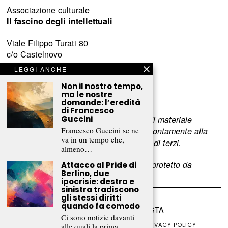
Associazione culturale
Il fascino degli intellettuali
Viale Filippo Turati 80
c/o Castelnovo
23900 Lecco (LC)
LEGGI ANCHE
www.fascinointellettuali.it
Non il nostro tempo,
ma le nostre
info[at]fascinointellettuali.it
domande: l’eredità
di Francesco
Guccini
Per segnalare eventuali errori nell’uso di materiale
Francesco Guccini se ne
riservato,
scriveteci
e provvederemo prontamente alla
va in un tempo che,
rimozione del materiale lesivo dei diritti di terzi.
almeno…
L’intero contenuto di questo sito web è protetto da
Attacco al Pride di
Berlino, due
copyright.
ipocrisie: destra e
sinistra tradiscono
gli stessi diritti
quando fa comodo
©
2026
FRAMMENTI RIVISTA
Ci sono notizie davanti
CHI SIAMO
FR CLUB
COLLABORA
PRIVACY POLICY
alle quali la prima