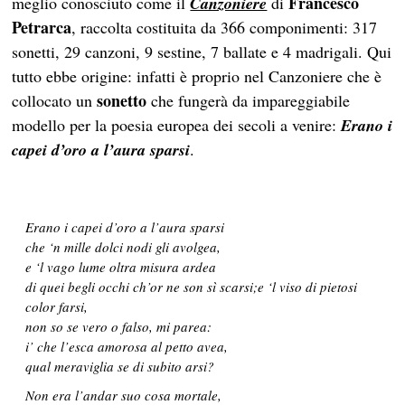
Francesco
meglio conosciuto come il
Canzoniere
di
Petrarca
, raccolta costituita da 366 componimenti: 317
sonetti, 29 canzoni, 9 sestine, 7 ballate e 4 madrigali. Qui
tutto ebbe origine: infatti è proprio nel Canzoniere che è
sonetto
collocato un
che fungerà da impareggiabile
modello per la poesia europea dei secoli a venire:
Erano i
capei d’oro a l’aura sparsi
.
Erano i capei d’oro a l’aura sparsi
che ‘n mille dolci nodi gli avolgea,
e ‘l vago lume oltra misura ardea
di quei begli occhi ch’or ne son sì scarsi;e ‘l viso di pietosi
color farsi,
non so se vero o falso, mi parea:
i’ che l’esca amorosa al petto avea,
qual meraviglia se di subito arsi?
Non era l’andar suo cosa mortale,