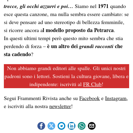
1971
trecce, gli occhi azzurri e poi…
Siamo nel
quando
esce questa canzone, ma nulla sembra essere cambiato: se
si deve pensare ad uno stereotipo di bellezza femminile,
l modello proposto da Petrarca
si ricorre ancora a
.
In questi ultimi tempi però questo mito sembra che stia
è un altro dei
che
perdendo di forza –
grandi racconti
sta cadendo
?
Non abbiamo grandi editori alle spalle. Gli unici nostri
padroni sono i lettori. Sostieni la cultura giovane, libera e
indipendente: iscriviti al
FR Club
!
Segui Frammenti Rivista anche su
Facebook
e
Instagram
,
e iscriviti alla nostra
newsletter
!