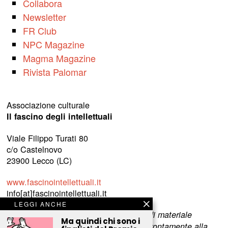
Collabora
Newsletter
FR Club
NPC Magazine
Magma Magazine
Rivista Palomar
Associazione culturale
Il fascino degli intellettuali
Viale Filippo Turati 80
c/o Castelnovo
23900 Lecco (LC)
www.fascinointellettuali.it
info[at]fascinointellettuali.it
LEGGI ANCHE
Per segnalare eventuali errori nell’uso di materiale
Ma quindi chi sono i
riservato,
scriveteci
e provvederemo prontamente alla