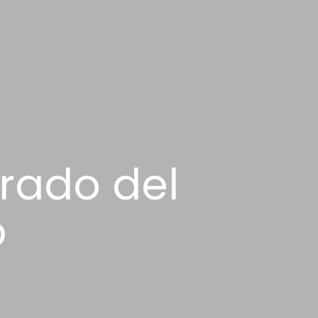
grado del
o