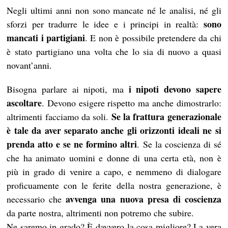
Negli ultimi anni non sono mancate né le analisi, né gli
sono
sforzi per tradurre le idee e i principi in realtà:
mancati i partigiani
. E non è possibile pretendere da chi
è stato partigiano una volta che lo sia di nuovo a quasi
novant’anni.
i nipoti devono sapere
Bisogna parlare ai nipoti, ma
ascoltare
. Devono esigere rispetto ma anche dimostrarlo:
Se la frattura generazionale
altrimenti facciamo da soli.
è tale da aver separato anche gli orizzonti ideali ne si
prenda atto e se ne formino altri
.
Se la coscienza di sé
che ha animato uomini e donne di una certa età, non è
più in grado di venire a capo, e nemmeno di dialogare
proficuamente con le ferite della nostra generazione, è
avvenga una nuova presa di coscienza
necessario che
da parte nostra, altrimenti non potremo che subire.
Ne saremo in grado? È davvero la cosa migliore? La vera