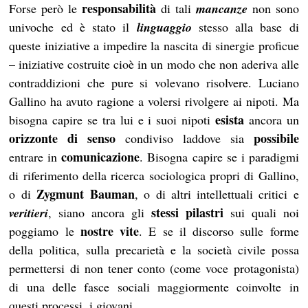
responsabilità
Forse però le
di tali
mancanze
non sono
univoche ed è stato il
linguaggio
stesso alla base di
queste iniziative a impedire la nascita di sinergie proficue
– iniziative costruite cioè in un modo che non aderiva alle
contraddizioni che pure si volevano risolvere. Luciano
Gallino ha avuto ragione a volersi rivolgere ai nipoti. Ma
esista
bisogna capire se tra lui e i suoi nipoti
ancora un
orizzonte di senso
possibile
condiviso laddove sia
comunicazione
entrare in
. Bisogna capire se i paradigmi
di riferimento della ricerca sociologica propri di Gallino,
Zygmunt
Bauman
o di
, o di altri intellettuali critici e
stessi pilastri
veritieri
, siano ancora gli
sui quali noi
nostre vite
poggiamo le
. E se il discorso sulle forme
della politica, sulla precarietà e la società civile possa
permettersi di non tener conto (come voce protagonista)
di una delle fasce sociali maggiormente coinvolte in
questi processi, i giovani.