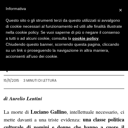
Informativa
×
Politica
Questo sito o gli strumenti terzi da questo utilizzati si avvalgono
di cookie necessari al funzionamento ed utili alle finalità illustrate
Post-Gallino: fase zero. A
nella cookie policy. Se vuoi saperne di più o negare il consenso
che
a tutti o ad alcuni cookie, consulta la
cookie policy
.
Chiudendo questo banner, scorrendo questa pagina, cliccando
punto siamo con
su un link o proseguendo la navigazione in altra maniera,
l’alternativa?
acconsenti all’uso dei cookie.
REDAZIONE
15/11/2015
3 MINUTI DI LETTURA
di Aurelio Lentini
Luciano Gallino
La morte di
, intellettuale necessario, ci
una classe politica
mette davanti a una triste evidenza:
culturale di uomini e donne che hanno a cuore il