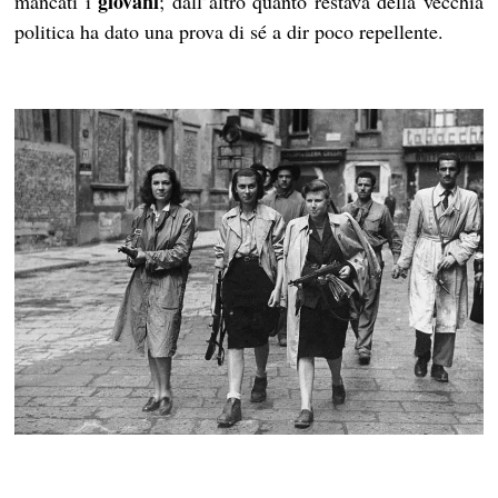
giovani
mancati i
; dall’altro quanto restava della vecchia
politica ha dato una prova di sé a dir poco repellente.