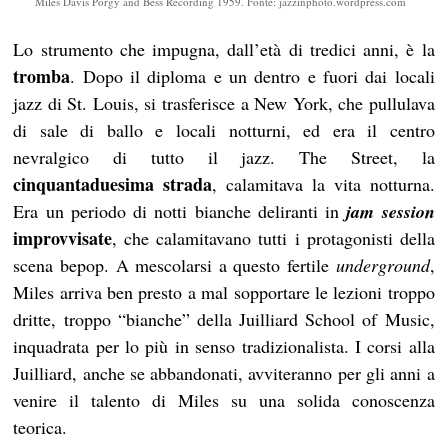
Miles Davis Porgy and Bess Recording 1959. Fonte: jazzinphoto.wordpress.com
Lo strumento che impugna, dall’età di tredici anni, è la
tromba
. Dopo il diploma e un dentro e fuori dai locali
jazz di St. Louis, si trasferisce a New York, che pullulava
di sale di ballo e locali notturni, ed era il centro
nevralgico di tutto il jazz. The Street, la
cinquantaduesima strada
, calamitava la vita notturna.
Era un periodo di notti bianche deliranti in
jam session
improvvisate
, che calamitavano tutti i protagonisti della
scena bepop. A mescolarsi a questo fertile
underground
,
Miles arriva ben presto a mal sopportare le lezioni troppo
dritte, troppo “bianche” della Juilliard School of Music,
inquadrata per lo più in senso tradizionalista. I corsi alla
Juilliard, anche se abbandonati, avviteranno per gli anni a
venire il talento di Miles su una solida conoscenza
teorica.