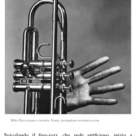
Miles Davis mano e tromba. Fonte: jazzinphoto.wordpress.com
Svicolando il free-jazz, che vede artificioso, inizia a