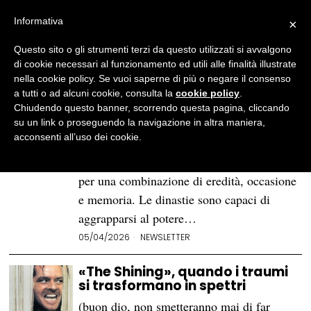
Informativa
×
Questo sito o gli strumenti terzi da questo utilizzati si avvalgono
BROWSE CATEGORY
Newsletter
di cookie necessari al funzionamento ed utili alle finalità illustrate
- Page 2
nella cookie policy. Se vuoi saperne di più o negare il consenso
a tutti o ad alcuni cookie, consulta la
cookie policy
.
Dieci dinastie che hanno fatto
Chiudendo questo banner, scorrendo questa pagina, cliccando
la storia
su un link o proseguendo la navigazione in altra maniera,
acconsenti all’uso dei cookie.
Ci sono famiglie che contano più di altre.
Non per merito, non sempre per forza, ma
per una combinazione di eredità, occasione
e memoria. Le dinastie sono capaci di
aggrapparsi al potere…
05/04/2026
NEWSLETTER
«The Shining», quando i traumi
si trasformano in spettri
(buon dio, non smetteranno mai di far