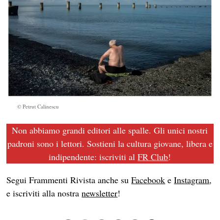
© Petrut Calinescu
Non abbiamo grandi editori alle spalle. Gli unici nostri
padroni sono i lettori. Sostieni la cultura giovane, libera e
indipendente: iscriviti al
FR Club
!
Segui Frammenti Rivista anche su
Facebook
e
Instagram
,
e iscriviti alla nostra
newsletter
!