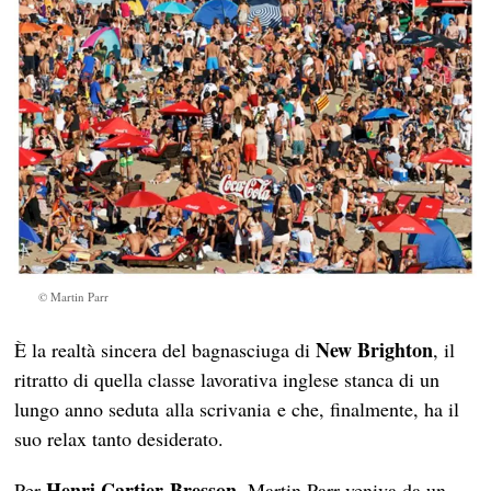
© Martin Parr
New Brighton
È la realtà sincera del bagnasciuga di
, il
ritratto di quella classe lavorativa inglese stanca di un
lungo anno seduta alla scrivania e che, finalmente, ha il
suo relax tanto desiderato.
Henri Cartier-Bresson
Per
, Martin Parr veniva da un