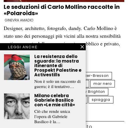
Le seduzioni di Carlo Mollino raccolte in
«Polaroids»
GINEVRA AMADIO
Designer, architetto, fotografo, dandy. Carlo Mollino è
stato uno dei personaggi più vicini alla nostra sensibilità
erotica, gravata dalla separazione tra pubblico e privato,
LEGGI ANCHE
dunque capace di far convergere i rivoli
La resistenza dello
dell’immaginazione,…
sguardo: la mostra
itinerante di
Prospekt Palestine e
Activestills
estate
fotografia
Henri Cartier-Bresson
Non è solo un racconto di
macchina fotografica
Magnum
mar nero
guerra; è il tentativo…
Martin Parr
modernità
New Brighton
Milano celebra
Gabriele Basilico
Petrut Calinescu
realtà
sole
spiaggia
con «Le mie città»
tempi moderni
Ciò che rende unica
l’opera di Gabriele
Basilico è la…
Lascia un commento