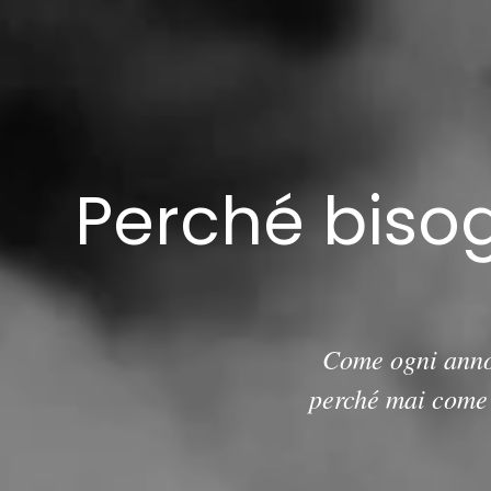
Perché bisog
Come ogni anno l
perché mai come 