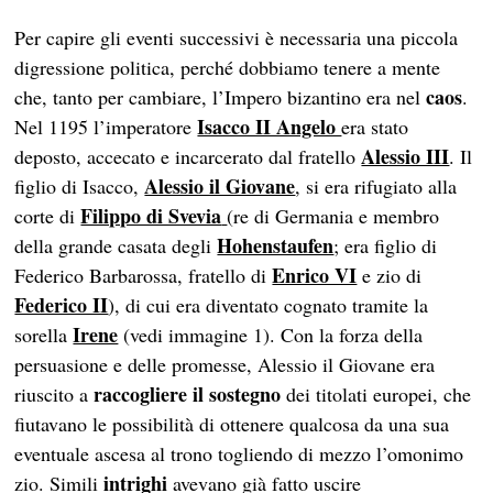
Per capire gli eventi successivi è necessaria una piccola
digressione politica, perché dobbiamo tenere a mente
caos
che, tanto per cambiare, l’Impero bizantino era nel
.
Isacco II Angelo
Nel 1195 l’imperatore
era stato
Alessio III
deposto, accecato e incarcerato dal fratello
. Il
Alessio il Giovane
figlio di Isacco,
, si era rifugiato alla
Filippo di Svevia
corte di
(re di Germania e membro
Hohenstaufen
della grande casata degli
; era figlio di
Enrico VI
Federico Barbarossa, fratello di
e zio di
Federico II
), di cui era diventato cognato tramite la
Irene
sorella
(vedi immagine 1). Con la forza della
persuasione e delle promesse, Alessio il Giovane era
raccogliere il sostegno
riuscito a
dei titolati europei, che
fiutavano le possibilità di ottenere qualcosa da una sua
eventuale ascesa al trono togliendo di mezzo l’omonimo
intrighi
zio. Simili
avevano già fatto uscire