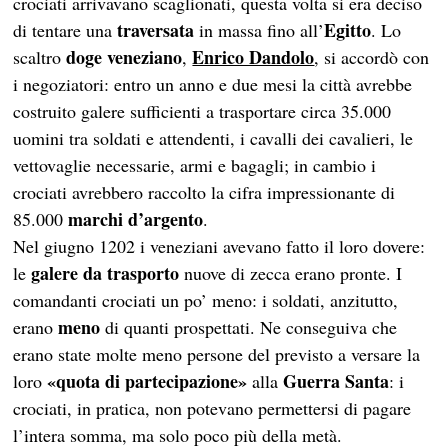
crociati arrivavano scaglionati, questa volta si era deciso
traversata
Egitto
di tentare una
in massa fino all’
. Lo
doge veneziano
Enrico Dandolo
scaltro
,
, si accordò con
i negoziatori: entro un anno e due mesi la città avrebbe
costruito galere sufficienti a trasportare circa 35.000
uomini tra soldati e attendenti, i cavalli dei cavalieri, le
vettovaglie necessarie, armi e bagagli; in cambio i
crociati avrebbero raccolto la cifra impressionante di
marchi d’argento
85.000
.
Nel giugno 1202 i veneziani avevano fatto il loro dovere:
galere da trasporto
le
nuove di zecca erano pronte. I
comandanti crociati un po’ meno: i soldati, anzitutto,
meno
erano
di quanti prospettati. Ne conseguiva che
erano state molte meno persone del previsto a versare la
«quota di partecipazione»
Guerra Santa
loro
alla
: i
crociati, in pratica, non potevano permettersi di pagare
l’intera somma, ma solo poco più della metà.