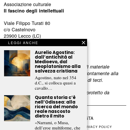
Associazione culturale
Il fascino degli intellettuali
Viale Filippo Turati 80
c/o Castelnovo
23900 Lecco (LC)
LEGGI ANCHE
www.fascinointellettuali.it
Aurelio Agostino:
info[at]fascinointellettuali.it
dall’antichità al
Medioevo, dal
Per segnalare eventuali errori nell’uso di materiale
neoplatonismo alla
salvezza cristiana
riservato,
scriveteci
e provvederemo prontamente alla
Agostino, nato nel 354
rimozione del materiale lesivo dei diritti di terzi.
d.C., si colloca quasi a
cavallo…
L’intero contenuto di questo sito web è protetto da
Quanta storia c’è
copyright.
nell’Odissea: alla
ricerca del mondo
reale nascosto
dietro il mito
©
2026
FRAMMENTI RIVISTA
«Narrami, o Musa,
CHI SIAMO
FR CLUB
COLLABORA
PRIVACY POLICY
dell’eroe multiforme, che