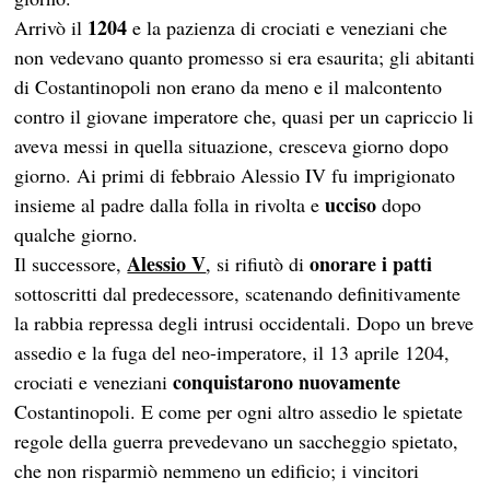
1204
Arrivò il
e la pazienza di crociati e veneziani che
non vedevano quanto promesso si era esaurita; gli abitanti
di Costantinopoli non erano da meno e il malcontento
contro il giovane imperatore che, quasi per un capriccio li
aveva messi in quella situazione, cresceva giorno dopo
giorno. Ai primi di febbraio Alessio IV fu imprigionato
ucciso
insieme al padre dalla folla in rivolta e
dopo
qualche giorno.
Alessio V
onorare i patti
Il successore,
, si rifiutò di
sottoscritti dal predecessore, scatenando definitivamente
la rabbia repressa degli intrusi occidentali. Dopo un breve
assedio e la fuga del neo-imperatore, il 13 aprile 1204,
conquistarono nuovamente
crociati e veneziani
Costantinopoli. E come per ogni altro assedio le spietate
regole della guerra prevedevano un saccheggio spietato,
che non risparmiò nemmeno un edificio; i vincitori