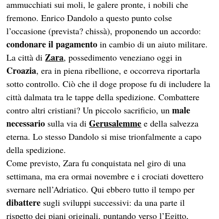
ammucchiati sui moli, le galere pronte, i nobili che
fremono. Enrico Dandolo a questo punto colse
l’occasione (prevista? chissà), proponendo un accordo:
condonare il pagamento
in cambio di un aiuto militare.
Zara
La città di
, possedimento veneziano oggi in
Croazia
, era in piena ribellione, e occorreva riportarla
sotto controllo. Ciò che il doge propose fu di includere la
città dalmata tra le tappe della spedizione. Combattere
male
contro altri cristiani? Un piccolo sacrificio, un
necessario
Gerusalemme
sulla via di
e della salvezza
eterna. Lo stesso Dandolo si mise trionfalmente a capo
della spedizione.
Come previsto, Zara fu conquistata nel giro di una
settimana, ma era ormai novembre e i crociati dovettero
svernare nell’Adriatico. Qui ebbero tutto il tempo per
dibattere
sugli sviluppi successivi: da una parte il
rispetto dei piani originali, puntando verso l’Egitto,