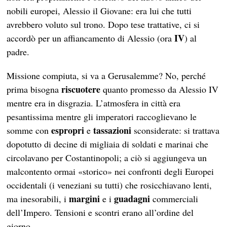
nobili europei, Alessio il Giovane: era lui che tutti
avrebbero voluto sul trono. Dopo tese trattative, ci si
IV
accordò per un affiancamento di Alessio (ora
) al
padre.
Missione compiuta, si va a Gerusalemme? No, perché
riscuotere
prima bisogna
quanto promesso da Alessio IV
mentre era in disgrazia. L’atmosfera in città era
pesantissima mentre gli imperatori raccoglievano le
espropri
tassazioni
somme con
e
sconsiderate: si trattava
dopotutto di decine di migliaia di soldati e marinai che
circolavano per Costantinopoli; a ciò si aggiungeva un
malcontento ormai «storico» nei confronti degli Europei
occidentali (i veneziani su tutti) che rosicchiavano lenti,
margini
guadagni
ma inesorabili, i
e i
commerciali
dell’Impero. Tensioni e scontri erano all’ordine del
giorno.