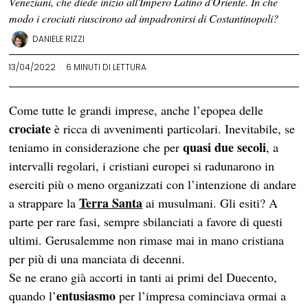
Veneziani, che diede inizio all'Impero Latino d'Oriente. In che
modo i crociati riuscirono ad impadronirsi di Costantinopoli?
DANIELE RIZZI
13/04/2022
6 MINUTI DI LETTURA
Come tutte le grandi imprese, anche l’epopea delle
crociate
è ricca di avvenimenti particolari. Inevitabile, se
quasi due secoli
teniamo in considerazione che per
, a
intervalli regolari, i cristiani europei si radunarono in
eserciti più o meno organizzati con l’intenzione di andare
Terra Santa
a strappare la
ai musulmani. Gli esiti? A
parte per rare fasi, sempre sbilanciati a favore di questi
ultimi. Gerusalemme non rimase mai in mano cristiana
per più di una manciata di decenni.
Se ne erano già accorti in tanti ai primi del Duecento,
entusiasmo
quando l’
per l’impresa cominciava ormai a