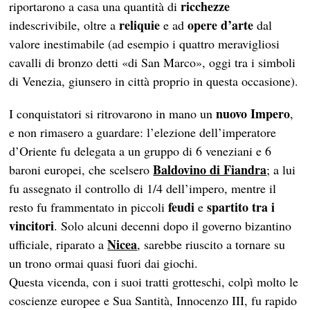
ricchezze
riportarono a casa una quantità di
reliquie
opere d’arte
indescrivibile, oltre a
e ad
dal
valore inestimabile (ad esempio i quattro meravigliosi
cavalli di bronzo detti «di San Marco», oggi tra i simboli
di Venezia, giunsero in città proprio in questa occasione).
nuovo Impero
I conquistatori si ritrovarono in mano un
,
e non rimasero a guardare: l’elezione dell’imperatore
d’Oriente fu delegata a un gruppo di 6 veneziani e 6
Baldovino di Fiandra
baroni europei, che scelsero
; a lui
fu assegnato il controllo di 1/4 dell’impero, mentre il
feudi
spartito tra i
resto fu frammentato in piccoli
e
vincitori
. Solo alcuni decenni dopo il governo bizantino
Nicea
ufficiale, riparato a
, sarebbe riuscito a tornare su
un trono ormai quasi fuori dai giochi.
Questa vicenda, con i suoi tratti grotteschi, colpì molto le
coscienze europee e Sua Santità, Innocenzo III, fu rapido