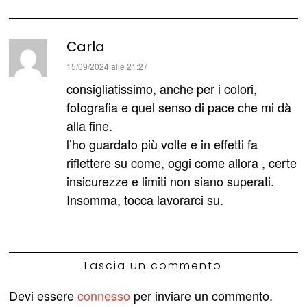
Carla
ha
15/09/2024 alle 21:27
detto:
consigliatissimo, anche per i colori,
fotografia e quel senso di pace che mi dà
alla fine.
l’ho guardato più volte e in effetti fa
riflettere su come, oggi come allora , certe
insicurezze e limiti non siano superati.
Insomma, tocca lavorarci su.
Lascia un commento
Devi essere
connesso
per inviare un commento.