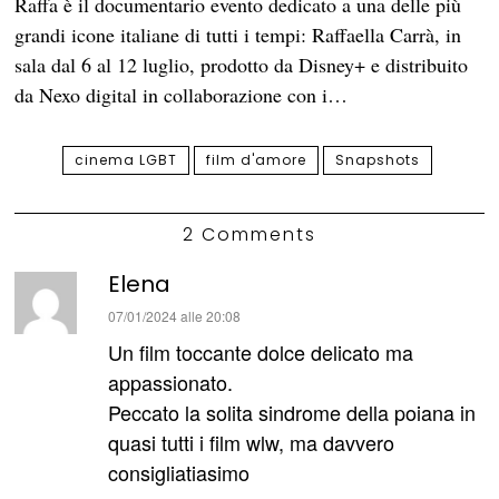
Raffa è il documentario evento dedicato a una delle più
grandi icone italiane di tutti i tempi: Raffaella Carrà, in
sala dal 6 al 12 luglio, prodotto da Disney+ e distribuito
da Nexo digital in collaborazione con i…
cinema LGBT
film d'amore
Snapshots
2 Comments
Elena
ha
07/01/2024 alle 20:08
detto:
Un film toccante dolce delicato ma
appassionato.
Peccato la solita sindrome della poiana in
quasi tutti i film wlw, ma davvero
consigliatiasimo