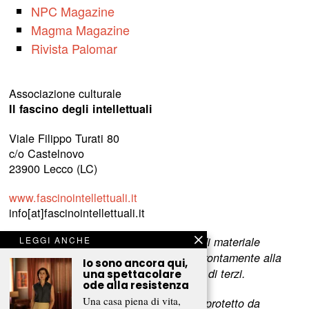
NPC Magazine
Magma Magazine
Rivista Palomar
Associazione culturale
Il fascino degli intellettuali
Viale Filippo Turati 80
c/o Castelnovo
23900 Lecco (LC)
www.fascinointellettuali.it
info[at]fascinointellettuali.it
LEGGI ANCHE
Per segnalare eventuali errori nell’uso di materiale
riservato,
scriveteci
e provvederemo prontamente alla
Io sono ancora qui,
rimozione del materiale lesivo dei diritti di terzi.
una spettacolare
ode alla resistenza
Una casa piena di vita,
L’intero contenuto di questo sito web è protetto da