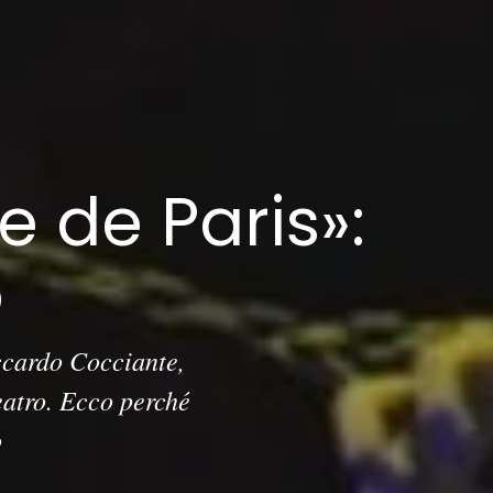
 de Paris»:
o
ccardo Cocciante,
eatro. Ecco perché
o