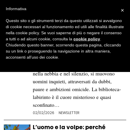
Informativa
×
Questo sito o gli strumenti terzi da questo utilizzati si avvalgono
BROWSE TAG
letteratura
di cookie necessari al funzionamento ed utili alle finalità illustrate
nella cookie policy. Se vuoi saperne di più o negare il consenso
a tutti o ad alcuni cookie, consulta la
cookie policy
.
Il Medioevo secondo Umberto
Chiudendo questo banner, scorrendo questa pagina, cliccando
Eco: a cosa ci serve il romanzo
su un link o proseguendo la navigazione in altra maniera,
storico
acconsenti all’uso dei cookie.
Tra le mura di un’abbazia isolata, immersa
nella nebbia e nel silenzio, si muovono
uomini inquieti, attraversati da dubbi,
paure e ambizioni omicide. La biblioteca-
labirinto è il cuore misterioso e quasi
sconfinato…
02/02/2026
NEWSLETTER
L’uomo e la volpe: perché