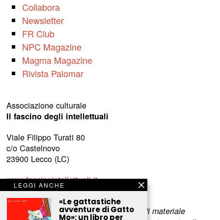
Collabora
Newsletter
FR Club
NPC Magazine
Magma Magazine
Rivista Palomar
Associazione culturale
Il fascino degli intellettuali
Viale Filippo Turati 80
c/o Castelnovo
23900 Lecco (LC)
www.fascinointellettuali.it
LEGGI ANCHE
info[at]fascinointellettuali.it
«Le gattastiche
avventure di Gatto
Per segnalare eventuali errori nell’uso di materiale
Mo»: un libro per