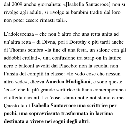
dal 2009 anche giornalista: «[Isabella Santacroce] non si
rivolge agli adulti, si rivolge ai bambini traditi dal loro
non poter essere rimasti tali».
L’adolescenza – che non è altro che una retta unita ad
un’altra retta – di Divna, poi i Dorothy e più tardi anche
di Thomas sembra «la fine di una festa, un salone con gli
addobbi crollati», una confusione tra strap-on in lattice
nero e balconi avvolti dai Placebo; non la scuola, non
l’ansia dei compiti in classe: «Io vedo cose che nessun
Amedeo Modigliani
altro vede», diceva
, e sono queste
‘cose’ che la più grande scrittrice italiana contemporanea
ci affetta davanti. Le ‘cose’ siamo noi e noi siamo carne.
Isabella Santacroce
una scrittrice per
Questo fa di
pochi, una sopravvissuta trasformata in lacrima
destinata a vivere nei sogni degli altri
.