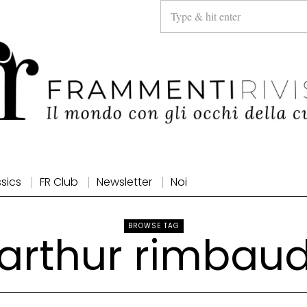
ssics
FR Club
Newsletter
Noi
BROWSE TAG
arthur rimbau