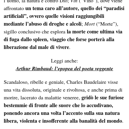
l’uomo, la natura e contro Dio;
Vin
(“Vino”), dove viene
un tema caro all’autore, quello dei “paradisi
affrontato
artificiali”, ovvero quelle visioni raggiungibili
mediante l’abuso di droghe e alcoli
;
Mort
(“Morte”),
la morte come ultima via
sigillo conclusivo che esplora
di fuga dallo spleen, viaggio che forse porterà alla
liberazione dal male di vivere
.
Leggi anche:
Arthur Rimbaud: l’epopea del poeta veggente
Scandaloso, ribelle e geniale, Charles Baudelaire visse
una vita dissoluta, originale e rivoltosa, e anche prima di
gridò le sue furiose
morire, lacerato da malattie veneree,
bestemmie di fronte alle suore che lo accudivano,
ponendo ancora una volta l’accento sulla sua natura
libera, violenta e insofferente alla banalità del mondo
.