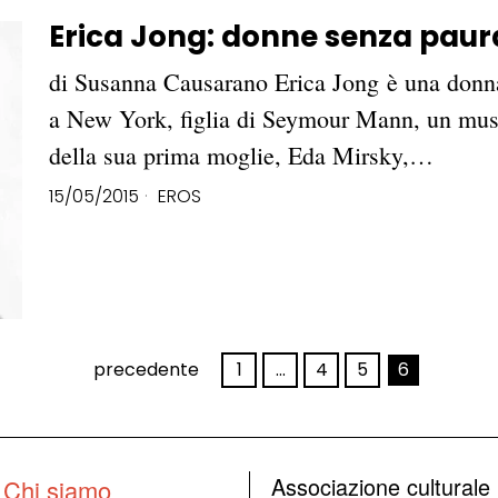
Erica Jong: donne senza paura
di Susanna Causarano Erica Jong è una donna 
a New York, figlia di Seymour Mann, un music
della sua prima moglie, Eda Mirsky,…
15/05/2015
EROS
precedente
1
…
4
5
6
Associazione culturale
Chi siamo