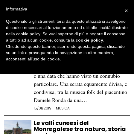
Informativa
×
Questo sito o gli strumenti terzi da questo utilizzati si avvalgono
BROWSE TAG
Mondovì
di cookie necessari al funzionamento ed utili alle finalità illustrate
nella cookie policy. Se vuoi saperne di più o negare il consenso
a tutti o ad alcuni cookie, consulta la
cookie policy
.
Daniele Ronda + Marco
Chiudendo questo banner, scorrendo questa pagina, cliccando
Ligabue, la musica dell’Emilia in
su un link o proseguendo la navigazione in altra maniera,
trasferta piemontese
acconsenti all’uso dei cookie.
Mondovì (CN), 11 gennaio 2019. Un luogo
e una data che hanno visto un connubio
particolare. Una serata equamente divisa, e
condivisa, tra la musica folk del piacentino
Daniele Ronda da una…
15/01/2019
MUSICA
Le valli cuneesi del
Monregalese tra natura, storia